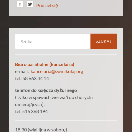
Podziel się
Szukaj:
Biuro parafialne (kancelaria)
e-mail:
kancelaria@swmikolaj.org
tel.:58 663 44 14
telefon do księdza dyżurnego
( tylko w spawach wezwań do chorych i
umierających):
tel. 516 368 194
18:30 (wigilijna w sobotę)