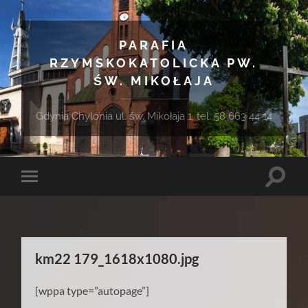
PARAFIA
RZYMSKOKATOLICKA PW.
ŚW. MIKOŁAJA
Gdynia Chylonia ul. św. Mikołaja 1, tel. 58 663 44 14
Toggle
Toggle
search
mobile
field
menu
km22 179_1618x1080.jpg
[wppa type=”autopage”]