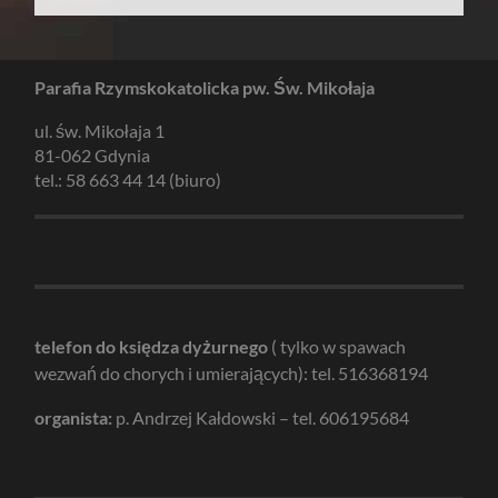
Parafia Rzymskokatolicka pw. Św. Mikołaja
ul. św. Mikołaja 1
81-062 Gdynia
tel.: 58 663 44 14 (biuro)
telefon do księdza dyżurnego
( tylko w spawach
wezwań do chorych i umierających): tel. 516368194
organista:
p. Andrzej Kałdowski – tel. 606195684