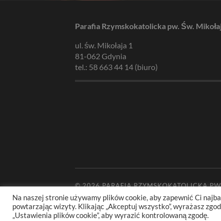
Parafia Rzymskokatolicka pw. Św. Mikoła
ul. św. Mikołaja 1
81-062 Gdynia
tel.: 58 663 44 14 (biuro)
© 2026
PARAFIA RZYMSKOKATOLICKA PW
Na naszej stronie używamy plików cookie, aby zapewnić Ci najba
powtarzając wizyty. Klikając „Akceptuj wszystko”, wyrażasz zg
„Ustawienia plików cookie”, aby wyrazić kontrolowaną zgodę.