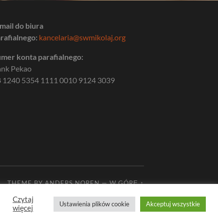
mail do biura
rafialnego:
kancelaria@swmikolaj.org
mer konta parafialnego:
ank Pekao
 1240 5354 1111 0010 9124 3039
THEME BY
ANDERS NOREN
—
W GÓRĘ ↑
Czytaj
Ustawienia plików cookie
Akceptuj wszystkie
więcej