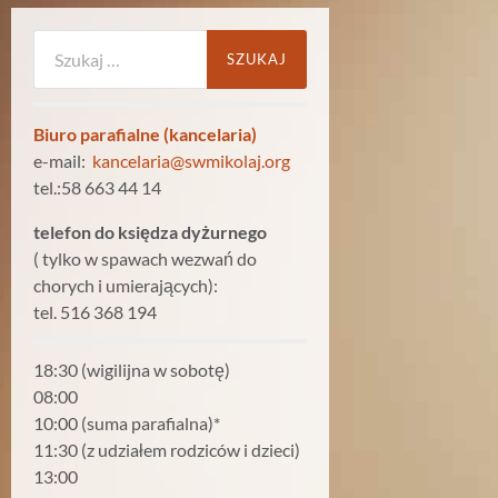
Szukaj:
Biuro parafialne (kancelaria)
e-mail:
kancelaria@swmikolaj.org
tel.:58 663 44 14
telefon do księdza dyżurnego
( tylko w spawach wezwań do
chorych i umierających):
tel. 516 368 194
18:30 (wigilijna w sobotę)
08:00
10:00 (suma parafialna)*
11:30 (z udziałem rodziców i dzieci)
13:00