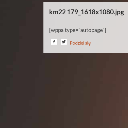
km22 179_1618x1080.jpg
[wppa type=”autopage”]
Podziel się