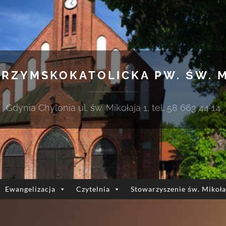
 RZYMSKOKATOLICKA PW. ŚW. 
Gdynia Chylonia ul. św. Mikołaja 1, tel. 58 663 44 14
Ewangelizacja
Czytelnia
Stowarzyszenie św. Mikoła