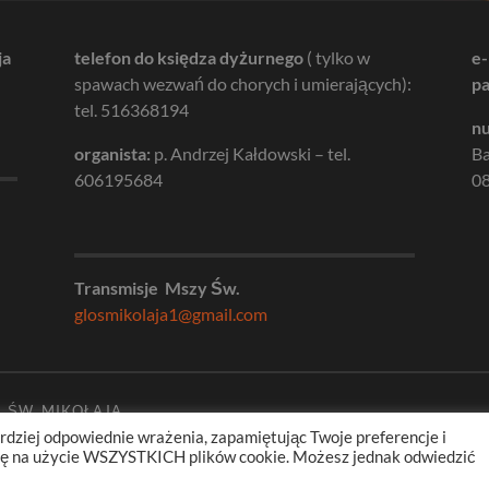
ja
telefon do księdza dyżurnego
( tylko w
e-
spawach wezwań do chorych i umierających):
pa
tel. 516368194
nu
organista:
p. Andrzej Kałdowski – tel.
B
606195684
08
Transmisje Mszy Św.
glosmikolaja1@gmail.com
. ŚW. MIKOŁAJA
rdziej odpowiednie wrażenia, zapamiętując Twoje preferencje i
odę na użycie WSZYSTKICH plików cookie. Możesz jednak odwiedzić