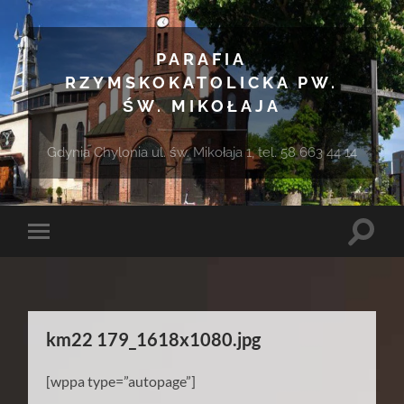
PARAFIA
RZYMSKOKATOLICKA PW.
ŚW. MIKOŁAJA
Gdynia Chylonia ul. św. Mikołaja 1, tel. 58 663 44 14
Toggle
Toggle
search
mobile
field
menu
km22 179_1618x1080.jpg
[wppa type=”autopage”]