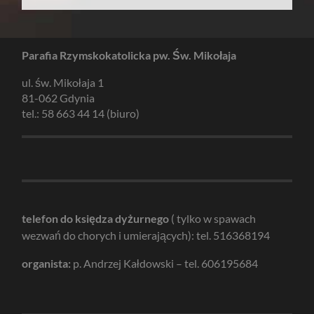
Parafia Rzymskokatolicka pw. Św. Mikołaja
ul. św. Mikołaja 1
81-062 Gdynia
tel.: 58 663 44 14 (biuro)
telefon do księdza dyżurnego
( tylko w spawach
wezwań do chorych i umierających): tel. 516368194
organista:
p. Andrzej Kałdowski – tel. 606195684