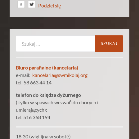
Podziel się
Szukaj:
Biuro parafialne (kancelaria)
e-mail:
kancelaria@swmikolaj.org
tel.:58 663 44 14
telefon do księdza dyżurnego
( tylko w spawach wezwań do chorych i
umierających):
tel. 516 368 194
18:30 (wigilijna w sobotę)