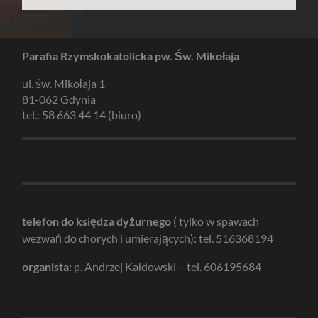
Parafia Rzymskokatolicka pw. Św. Mikołaja
ul. św. Mikołaja 1
81-062 Gdynia
tel.: 58 663 44 14 (biuro)
telefon do księdza dyżurnego
( tylko w spawach
wezwań do chorych i umierających): tel. 516368194
organista:
p. Andrzej Kałdowski – tel. 606195684