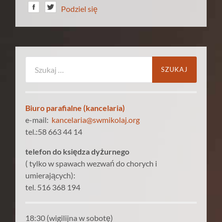
Podziel się
Szukaj:
Biuro parafialne (kancelaria)
e-mail:
kancelaria@swmikolaj.org
tel.:58 663 44 14
telefon do księdza dyżurnego
( tylko w spawach wezwań do chorych i
umierających):
tel. 516 368 194
18:30 (wigilijna w sobotę)