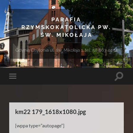
PARAFIA
RZYMSKOKATOLICKA PW.
ŚW. MIKOŁAJA
Gdynia Chylonia ul. św. Mikołaja 1, tel. 58 663 44 14
Toggle
Toggle
search
mobile
field
menu
km22 179_1618x1080.jpg
[wppa type=”autopage”]