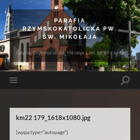
PARAFIA
RZYMSKOKATOLICKA PW.
ŚW. MIKOŁAJA
Gdynia Chylonia ul. św. Mikołaja 1, tel. 58 663 44 14
Toggle
Toggle
search
mobile
field
menu
km22 179_1618x1080.jpg
[wppa type=”autopage”]