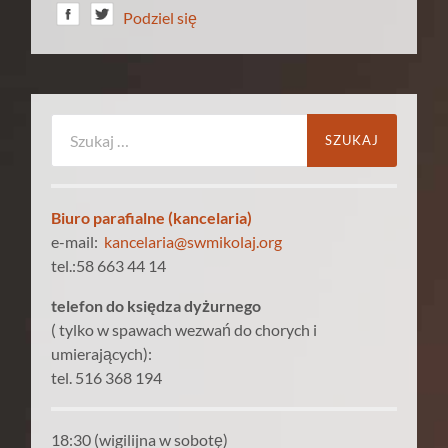
Podziel się
Szukaj:
Biuro parafialne (kancelaria)
e-mail:
kancelaria@swmikolaj.org
tel.:58 663 44 14
telefon do księdza dyżurnego
( tylko w spawach wezwań do chorych i
umierających):
tel. 516 368 194
18:30 (wigilijna w sobotę)