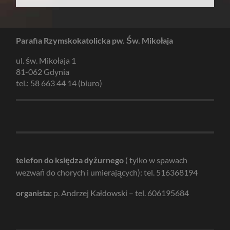
Parafia Rzymskokatolicka pw. Św. Mikołaja
ul. św. Mikołaja 1
81-062 Gdynia
tel.: 58 663 44 14 (biuro)
telefon do księdza dyżurnego
( tylko w spawach
wezwań do chorych i umierających): tel. 516368194
organista:
p. Andrzej Kałdowski – tel. 606195684