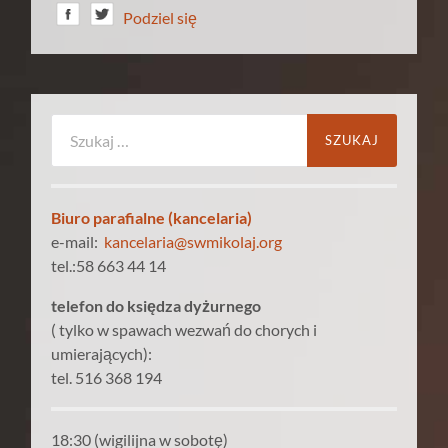
Podziel się
Szukaj:
Biuro parafialne (kancelaria)
e-mail:
kancelaria@swmikolaj.org
tel.:58 663 44 14
telefon do księdza dyżurnego
( tylko w spawach wezwań do chorych i
umierających):
tel. 516 368 194
18:30 (wigilijna w sobotę)