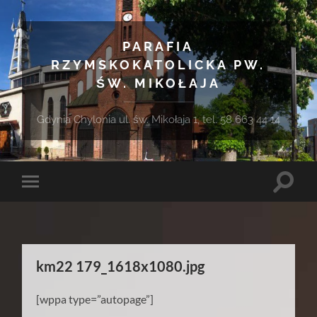
PARAFIA
RZYMSKOKATOLICKA PW.
ŚW. MIKOŁAJA
Gdynia Chylonia ul. św. Mikołaja 1, tel. 58 663 44 14
Toggle
Toggle
search
mobile
field
menu
km22 179_1618x1080.jpg
[wppa type=”autopage”]