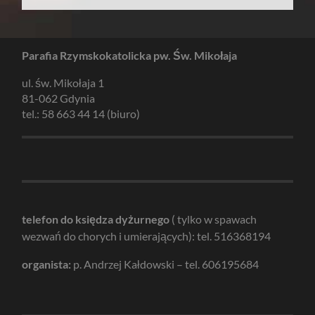
Parafia Rzymskokatolicka pw. Św. Mikołaja
ul. św. Mikołaja 1
81-062 Gdynia
tel.: 58 663 44 14 (biuro)
telefon do księdza dyżurnego
( tylko w spawach
wezwań do chorych i umierających): tel. 516368194
organista:
p. Andrzej Kałdowski – tel. 606195684