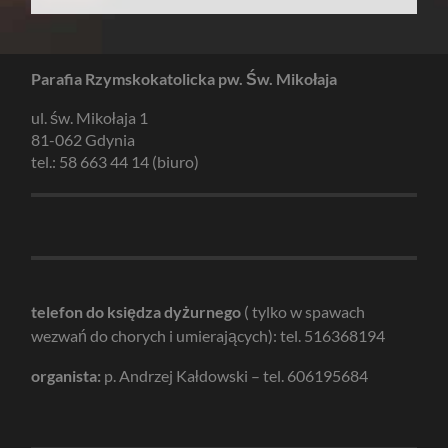
Parafia Rzymskokatolicka pw. Św. Mikołaja
ul. św. Mikołaja 1
81-062 Gdynia
tel.: 58 663 44 14 (biuro)
telefon do księdza dyżurnego
( tylko w spawach
wezwań do chorych i umierających): tel. 516368194
organista:
p. Andrzej Kałdowski – tel. 606195684