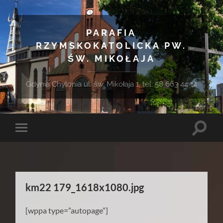
PARAFIA
RZYMSKOKATOLICKA PW.
ŚW. MIKOŁAJA
Gdynia Chylonia ul. św. Mikołaja 1, tel. 58 663 44 14
Toggle
Toggle
search
mobile
field
menu
km22 179_1618x1080.jpg
[wppa type=”autopage”]