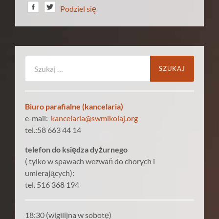
Podziel się
Szukaj:
Biuro parafialne (kancelaria)
e-mail:
kancelaria@swmikolaj.org
tel.:58 663 44 14
telefon do księdza dyżurnego
( tylko w spawach wezwań do chorych i
umierających):
tel. 516 368 194
18:30 (wigilijna w sobotę)