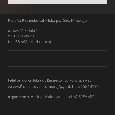
Parafia Rzymskokatolicka pw. Św. Mikołaja
ul. św. Mikołaja 1
81-062 Gdynia
tel.: 58 663 44 14 (biuro)
telefon do księdza dyżurnego
( tylko w spawach
wezwań do chorych i umierających): tel. 516368194
organista:
p. Andrzej Kałdowski – tel. 606195684