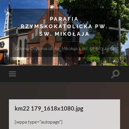
PARAFIA
RZYMSKOKATOLICKA PW.
ŚW. MIKOŁAJA
Gdynia Chylonia ul. św. Mikołaja 1, tel. 58 663 44 14
Toggle
Toggle
search
mobile
field
menu
km22 179_1618x1080.jpg
[wppa type=”autopage”]