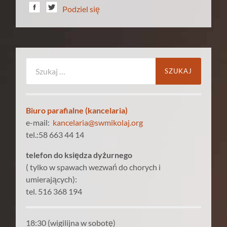
Podziel się
Szukaj:
Biuro parafialne (kancelaria)
e-mail:
kancelaria@swmikolaj.org
tel.:58 663 44 14
telefon do księdza dyżurnego
( tylko w spawach wezwań do chorych i
umierających):
tel. 516 368 194
18:30 (wigilijna w sobotę)