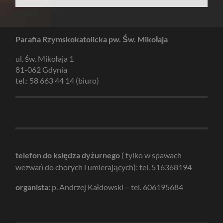
Parafia Rzymskokatolicka pw. Św. Mikołaja
ul. św. Mikołaja 1
81-062 Gdynia
tel.: 58 663 44 14 (biuro)
telefon do księdza dyżurnego
( tylko w spawach
wezwań do chorych i umierających): tel. 516368194
organista:
p. Andrzej Kałdowski – tel. 606195684