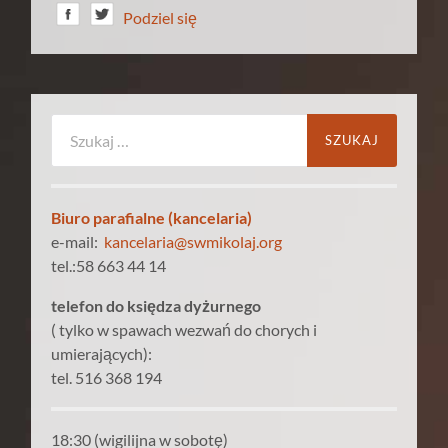
Podziel się
Szukaj:
Biuro parafialne (kancelaria)
e-mail:
kancelaria@swmikolaj.org
tel.:58 663 44 14
telefon do księdza dyżurnego
( tylko w spawach wezwań do chorych i
umierających):
tel. 516 368 194
18:30 (wigilijna w sobotę)