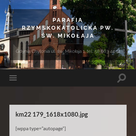
PARAFIA
RZYMSKOKATOLICKA PW.
ŚW. MIKOŁAJA
Gdynia Chylonia ul. św. Mikołaja 1, tel. 58 663 44 14
Toggle
Toggle
search
mobile
field
menu
km22 179_1618x1080.jpg
[wppa type=”autopage”]