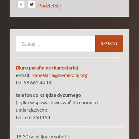
Podziel się
Szukaj:
Biuro parafialne (kancelaria)
e-mail:
kancelaria@swmikolaj.org
tel.:58 663 44 14
telefon do księdza dyżurnego
( tylko w spawach wezwań do chorych i
umierających):
tel. 516 368 194
18:30 (wigilijna w sobotę)