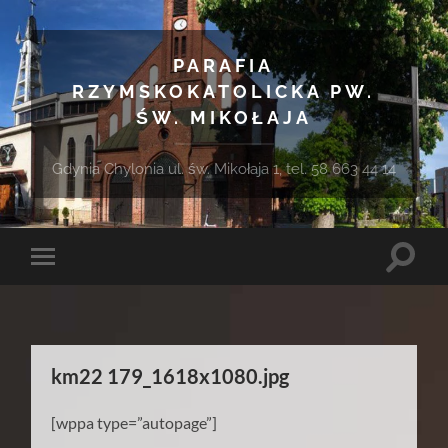
PARAFIA
RZYMSKOKATOLICKA PW.
ŚW. MIKOŁAJA
Gdynia Chylonia ul. św. Mikołaja 1, tel. 58 663 44 14
Toggle
Toggle
search
mobile
field
menu
km22 179_1618x1080.jpg
[wppa type=”autopage”]