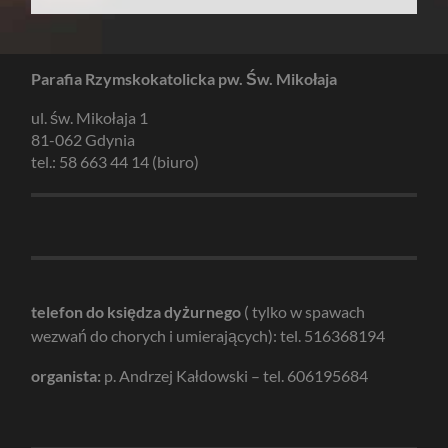
Parafia Rzymskokatolicka pw. Św. Mikołaja
ul. św. Mikołaja 1
81-062 Gdynia
tel.: 58 663 44 14 (biuro)
telefon do księdza dyżurnego
( tylko w spawach
wezwań do chorych i umierających): tel. 516368194
organista:
p. Andrzej Kałdowski – tel. 606195684