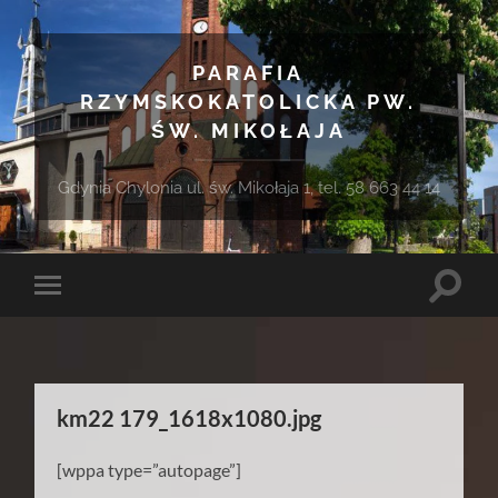
PARAFIA
RZYMSKOKATOLICKA PW.
ŚW. MIKOŁAJA
Gdynia Chylonia ul. św. Mikołaja 1, tel. 58 663 44 14
Toggle
Toggle
search
mobile
field
menu
km22 179_1618x1080.jpg
[wppa type=”autopage”]