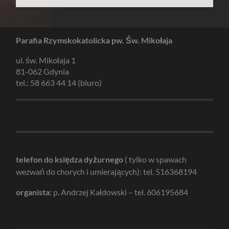
Parafia Rzymskokatolicka pw. Św. Mikołaja
ul. św. Mikołaja 1
81-062 Gdynia
tel.: 58 663 44 14 (biuro)
telefon do księdza dyżurnego
( tylko w spawach
wezwań do chorych i umierających): tel. 516368194
organista:
p. Andrzej Kałdowski – tel. 606195684