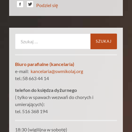
Podziel się
Szukaj:
Biuro parafialne (kancelaria)
e-mail:
kancelaria@swmikolaj.org
tel.:58 663 44 14
telefon do księdza dyżurnego
( tylko w spawach wezwań do chorych i
umierających):
tel. 516 368 194
18:30 (wigilijna w sobotę)