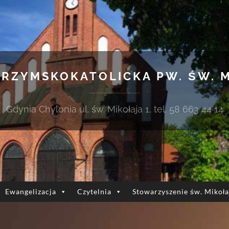
 RZYMSKOKATOLICKA PW. ŚW. 
Gdynia Chylonia ul. św. Mikołaja 1, tel. 58 663 44 14
Ewangelizacja
Czytelnia
Stowarzyszenie św. Mikoła