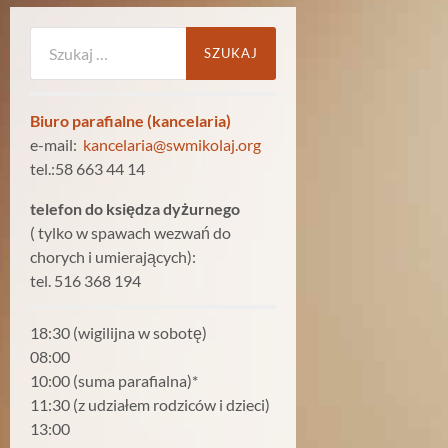
Szukaj:
Biuro parafialne (kancelaria)
e-mail:
kancelaria@swmikolaj.org
tel.:58 663 44 14
telefon do księdza dyżurnego
( tylko w spawach wezwań do
chorych i umierających):
tel. 516 368 194
18:30 (wigilijna w sobotę)
08:00
10:00 (suma parafialna)*
11:30 (z udziałem rodziców i dzieci)
13:00