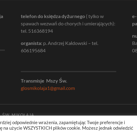
ja
telefon do księdza dyżurnego
( tylko w
e-
spawach wezwań do chorych i umierających):
pa
tel. 516368194
nu
organista:
p. Andrzej Kałdowski – tel.
B
606195684
08
Transmisje Mszy Św.
glosmikolaja1@gmail.com
. ŚW. MIKOŁAJA
rdziej odpowiednie wrażenia, zapamiętując Twoje preferencje i
odę na użycie WSZYSTKICH plików cookie. Możesz jednak odwiedzić