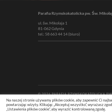
Parafia Rzymskokatolicka pw. Św. Mikoła
ul. św. Mikołaja 1
81-062 Gdynia
tel.: 58 663 44 14 (biuro)
© 2026
PARAFIA RZYMSKOKATOLICKA PW
Na naszej stronie używamy plików cookie, aby zapewnić Ci najba
powtarzając wizyty. Klikając „Akceptuj wszystko”, wyrażasz zg
„Ustawienia plików cookie”, aby wyrazić kontrolowaną zgodę.