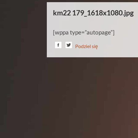
km22 179_1618x1080.jpg
[wppa type=”autopage”]
Podziel się