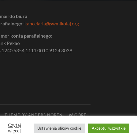
mail do biura
rafialnego:
kancelaria@swmikolaj.org
mer konta parafialnego:
ank Pekao
 1240 5354 1111 0010 9124 3039
THEME BY
ANDERS NOREN
—
W GÓRĘ ↑
Czytaj
Ustawienia plików cookie
Akceptuj wszystkie
więcej