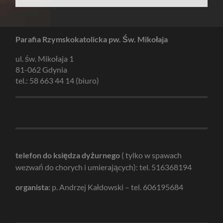
Parafia Rzymskokatolicka pw. Św. Mikołaja
ul. św. Mikołaja 1
81-062 Gdynia
tel.: 58 663 44 14 (biuro)
telefon do księdza dyżurnego
( tylko w spawach
wezwań do chorych i umierających): tel. 516368194
organista:
p. Andrzej Kałdowski – tel. 606195684