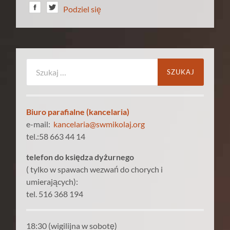
Podziel się
Szukaj:
Biuro parafialne (kancelaria)
e-mail:
kancelaria@swmikolaj.org
tel.:58 663 44 14
telefon do księdza dyżurnego
( tylko w spawach wezwań do chorych i
umierających):
tel. 516 368 194
18:30 (wigilijna w sobotę)