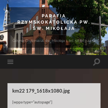
PARAFIA
RZYMSKOKATOLICKA PW.
ŚW. MIKOŁAJA
Gdynia Chylonia ul. św. Mikołaja 1, tel. 58 663 44 14
Toggle
Toggle
search
mobile
field
menu
km22 179_1618x1080.jpg
[wppa type=”autopage”]