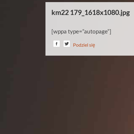
km22 179_1618x1080.jpg
[wppa type=”autopage”]
Podziel się