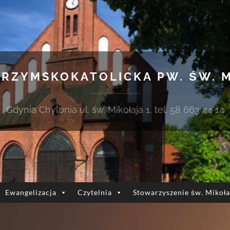
 RZYMSKOKATOLICKA PW. ŚW. 
Gdynia Chylonia ul. św. Mikołaja 1, tel. 58 663 44 14
Ewangelizacja
Czytelnia
Stowarzyszenie św. Mikoła