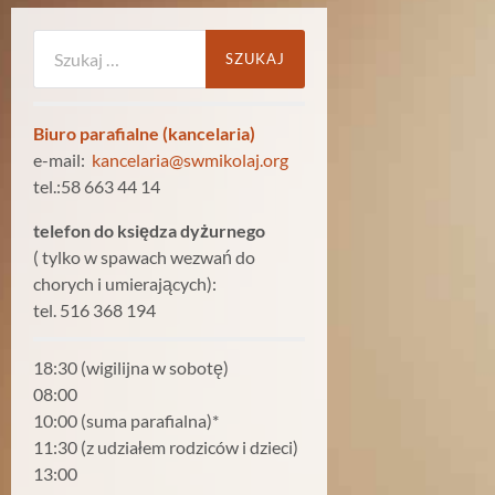
Szukaj:
Biuro parafialne (kancelaria)
e-mail:
kancelaria@swmikolaj.org
tel.:58 663 44 14
telefon do księdza dyżurnego
( tylko w spawach wezwań do
chorych i umierających):
tel. 516 368 194
18:30 (wigilijna w sobotę)
08:00
10:00 (suma parafialna)*
11:30 (z udziałem rodziców i dzieci)
13:00