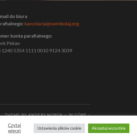
mail do biura
rafialnego:
kancelaria@swmikolaj.org
mer konta parafialnego:
ank Pekao
 1240 5354 1111 0010 9124 3039
THEME BY
ANDERS NOREN
—
W GÓRĘ ↑
Czytaj
Ustawienia plików cookie
Akceptuj wszystkie
więcej