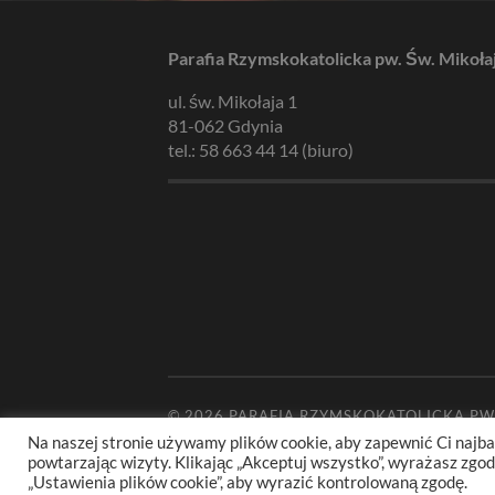
Parafia Rzymskokatolicka pw. Św. Mikoła
ul. św. Mikołaja 1
81-062 Gdynia
tel.: 58 663 44 14 (biuro)
© 2026
PARAFIA RZYMSKOKATOLICKA PW
Na naszej stronie używamy plików cookie, aby zapewnić Ci najba
powtarzając wizyty. Klikając „Akceptuj wszystko”, wyrażasz zg
„Ustawienia plików cookie”, aby wyrazić kontrolowaną zgodę.