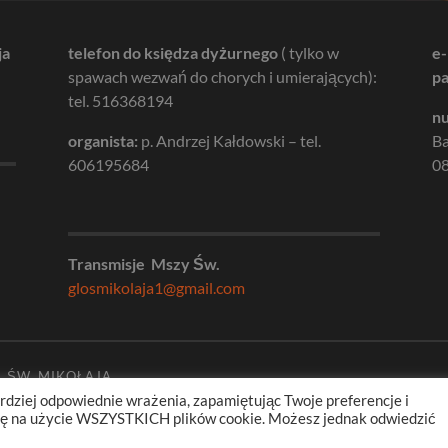
ja
telefon do księdza dyżurnego
( tylko w
e-
spawach wezwań do chorych i umierających):
pa
tel. 516368194
nu
organista:
p. Andrzej Kałdowski – tel.
B
606195684
08
Transmisje Mszy Św.
glosmikolaja1@gmail.com
. ŚW. MIKOŁAJA
rdziej odpowiednie wrażenia, zapamiętując Twoje preferencje i
odę na użycie WSZYSTKICH plików cookie. Możesz jednak odwiedzić