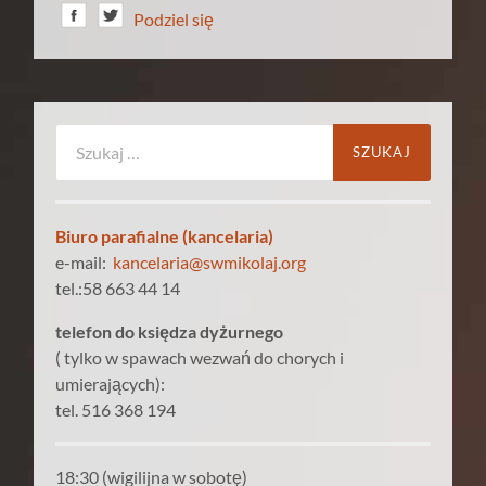
Podziel się
Szukaj:
Biuro parafialne (kancelaria)
e-mail:
kancelaria@swmikolaj.org
tel.:58 663 44 14
telefon do księdza dyżurnego
( tylko w spawach wezwań do chorych i
umierających):
tel. 516 368 194
18:30 (wigilijna w sobotę)