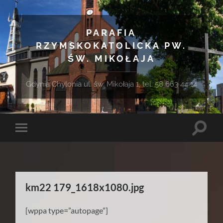
PARAFIA
RZYMSKOKATOLICKA PW.
ŚW. MIKOŁAJA
Gdynia Chylonia ul. św. Mikołaja 1, tel. 58 663 44 14
Toggle
Toggle
search
mobile
field
menu
km22 179_1618x1080.jpg
[wppa type=”autopage”]