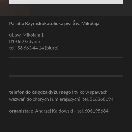
Parafia Rzymskokatolicka pw. Św. Mikołaja
ul. św. Mikołaja 1
81-062 Gdynia
tel.: 58 663 44 14 (biuro)
telefon do księdza dyżurnego
( tylko w spawach
wezwań do chorych i umierających): tel. 516368194
organista:
p. Andrzej Kałdowski – tel. 606195684