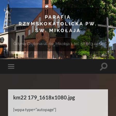
PARAFIA
RZYMSKOKATOLICKA PW.
ŚW. MIKOŁAJA
Gdynia Chylonia ul. św. Mikołaja 1, tel. 58 663 44 14
Toggle
Toggle
search
mobile
field
menu
km22 179_1618x1080.jpg
[wppa type=”autopage”]