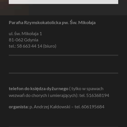
Parafia Rzymskokatolicka pw. Św. Mikołaja
ul. św. Mikołaja 1
81-062 Gdynia
tel.: 58 663 44 14 (biuro)
telefon do księdza dyżurnego
( tylko w spawach
wezwań do chorych i umierających): tel. 516368194
organista:
p. Andrzej Kałdowski – tel. 606195684