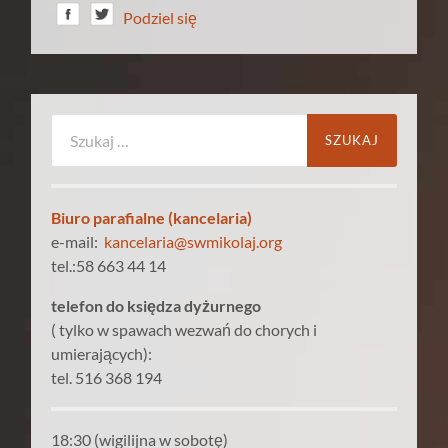
Podziel się
Szukaj:
Biuro parafialne (kancelaria)
e-mail:
kancelaria@swmikolaj.org
tel.:58 663 44 14
telefon do księdza dyżurnego
( tylko w spawach wezwań do chorych i
umierających):
tel. 516 368 194
18:30 (wigilijna w sobotę)