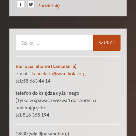
Podziel się
Szukaj:
Biuro parafialne (kancelaria)
e-mail:
kancelaria@swmikolaj.org
tel.:58 663 44 14
telefon do księdza dyżurnego
( tylko w spawach wezwań do chorych i
umierających):
tel. 516 368 194
18:30 (wigilijna w sobotę)