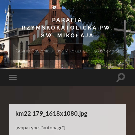
PARAFIA
RZYMSKOKATOLICKA PW.
ŚW. MIKOŁAJA
Gdynia Chylonia ul. św. Mikołaja 1, tel. 58 663 44 14
Toggle
Toggle
search
mobile
field
menu
km22 179_1618x1080.jpg
[wppa type=”autopage”]