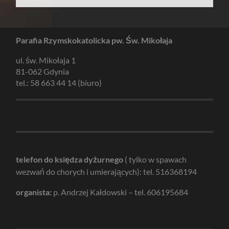
Parafia Rzymskokatolicka pw. Św. Mikołaja
ul. św. Mikołaja 1
81-062 Gdynia
tel.: 58 663 44 14 (biuro)
telefon do księdza dyżurnego
( tylko w spawach
wezwań do chorych i umierających): tel. 516368194
organista:
p. Andrzej Kałdowski – tel. 606195684