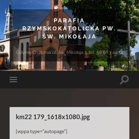
PARAFIA
RZYMSKOKATOLICKA PW.
ŚW. MIKOŁAJA
Gdynia Chylonia ul. św. Mikołaja 1, tel. 58 663 44 14
Toggle
Toggle
search
mobile
field
menu
km22 179_1618x1080.jpg
[wppa type=”autopage”]