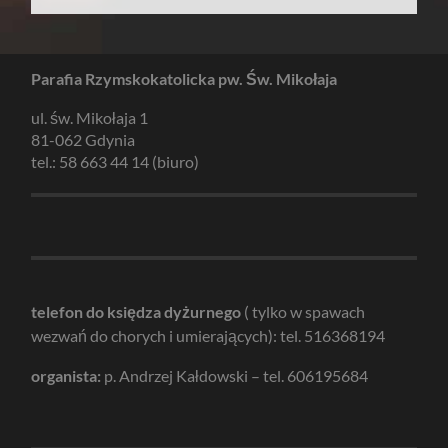
Parafia Rzymskokatolicka pw. Św. Mikołaja
ul. św. Mikołaja 1
81-062 Gdynia
tel.: 58 663 44 14 (biuro)
telefon do księdza dyżurnego
( tylko w spawach
wezwań do chorych i umierających): tel. 516368194
organista:
p. Andrzej Kałdowski – tel. 606195684