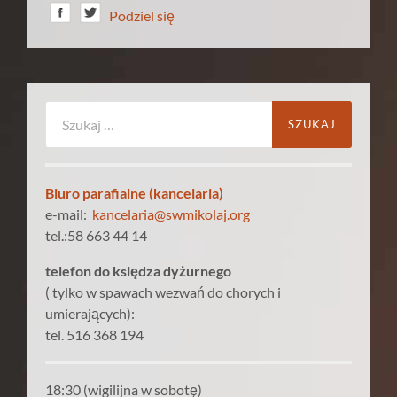
Podziel się
Szukaj:
Biuro parafialne (kancelaria)
e-mail:
kancelaria@swmikolaj.org
tel.:58 663 44 14
telefon do księdza dyżurnego
( tylko w spawach wezwań do chorych i
umierających):
tel. 516 368 194
18:30 (wigilijna w sobotę)