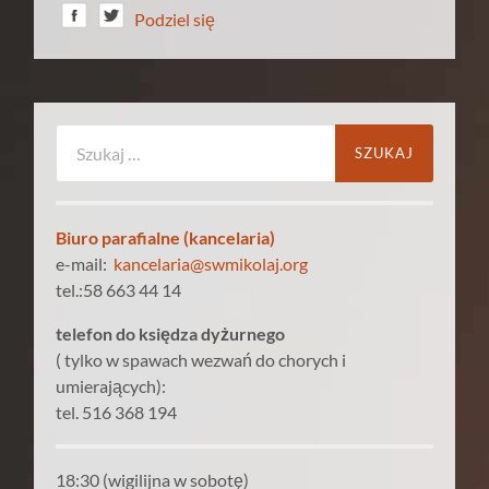
Podziel się
Szukaj:
Biuro parafialne (kancelaria)
e-mail:
kancelaria@swmikolaj.org
tel.:58 663 44 14
telefon do księdza dyżurnego
( tylko w spawach wezwań do chorych i
umierających):
tel. 516 368 194
18:30 (wigilijna w sobotę)