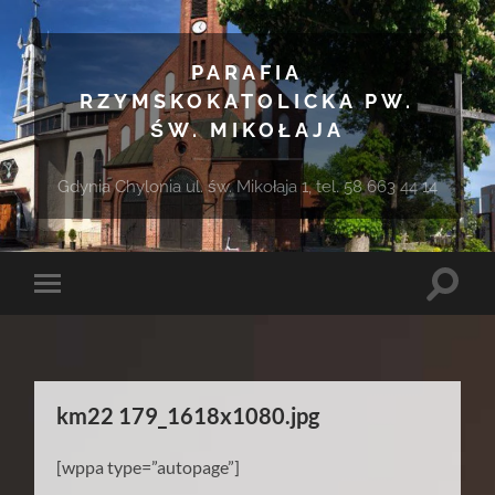
PARAFIA
RZYMSKOKATOLICKA PW.
ŚW. MIKOŁAJA
Gdynia Chylonia ul. św. Mikołaja 1, tel. 58 663 44 14
Toggle
Toggle
search
mobile
field
menu
km22 179_1618x1080.jpg
[wppa type=”autopage”]