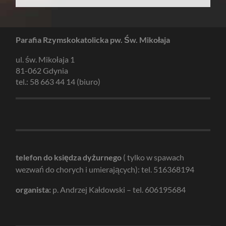
Parafia Rzymskokatolicka pw. Św. Mikołaja
ul. św. Mikołaja 1
81-062 Gdynia
tel.: 58 663 44 14 (biuro)
telefon do księdza dyżurnego
( tylko w spawach
wezwań do chorych i umierających): tel. 516368194
organista:
p. Andrzej Kałdowski – tel. 606195684