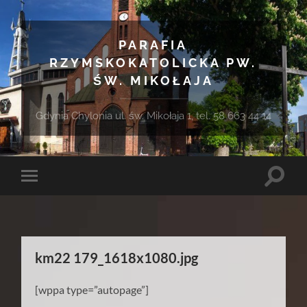
PARAFIA
RZYMSKOKATOLICKA PW.
ŚW. MIKOŁAJA
Gdynia Chylonia ul. św. Mikołaja 1, tel. 58 663 44 14
Toggle
Toggle
search
mobile
field
menu
km22 179_1618x1080.jpg
[wppa type=”autopage”]