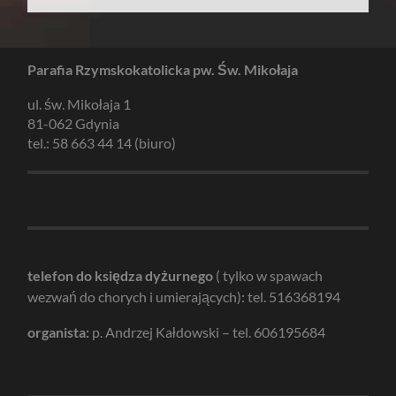
Parafia Rzymskokatolicka pw. Św. Mikołaja
ul. św. Mikołaja 1
81-062 Gdynia
tel.: 58 663 44 14 (biuro)
telefon do księdza dyżurnego
( tylko w spawach
wezwań do chorych i umierających): tel. 516368194
organista:
p. Andrzej Kałdowski – tel. 606195684