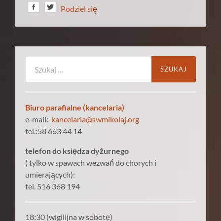
Podziel się
Szukaj:
Biuro parafialne (kancelaria)
e-mail:
kancelaria@swmikolaj.org
tel.:58 663 44 14
telefon do księdza dyżurnego
( tylko w spawach wezwań do chorych i
umierających):
tel. 516 368 194
18:30 (wigilijna w sobotę)