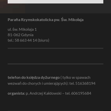
Parafia Rzymskokatolicka pw. Św. Mikołaja
ul. św. Mikołaja 1
81-062 Gdynia
tel.: 58 663 44 14 (biuro)
telefon do księdza dyżurnego
( tylko w spawach
wezwań do chorych i umierających): tel. 516368194
organista:
p. Andrzej Kałdowski – tel. 606195684