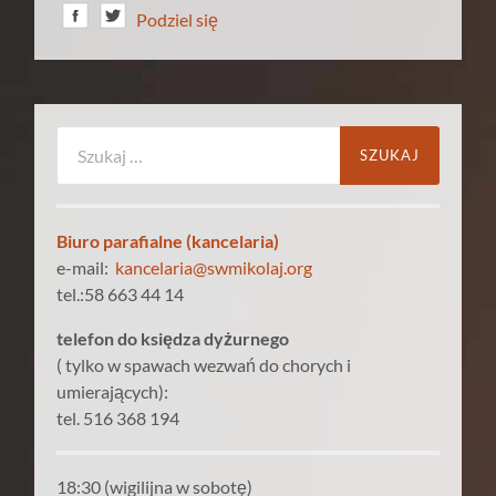
Podziel się
Szukaj:
Biuro parafialne (kancelaria)
e-mail:
kancelaria@swmikolaj.org
tel.:58 663 44 14
telefon do księdza dyżurnego
( tylko w spawach wezwań do chorych i
umierających):
tel. 516 368 194
18:30 (wigilijna w sobotę)