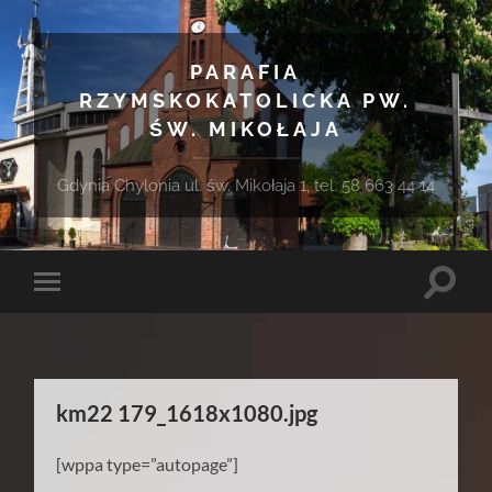
PARAFIA
RZYMSKOKATOLICKA PW.
ŚW. MIKOŁAJA
Gdynia Chylonia ul. św. Mikołaja 1, tel. 58 663 44 14
Toggle
Toggle
search
mobile
field
menu
km22 179_1618x1080.jpg
[wppa type=”autopage”]