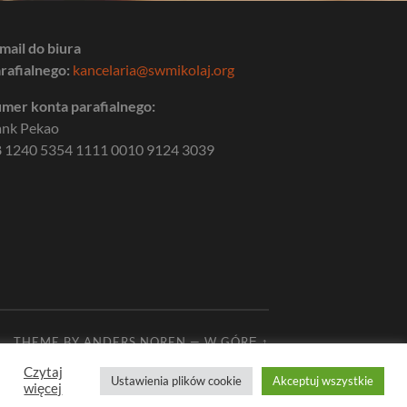
mail do biura
rafialnego:
kancelaria@swmikolaj.org
mer konta parafialnego:
ank Pekao
 1240 5354 1111 0010 9124 3039
THEME BY
ANDERS NOREN
—
W GÓRĘ ↑
Czytaj
Ustawienia plików cookie
Akceptuj wszystkie
więcej