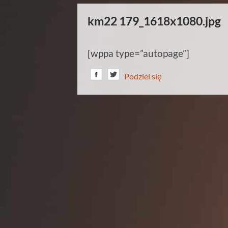
km22 179_1618x1080.jpg
[wppa type=”autopage”]
Podziel się