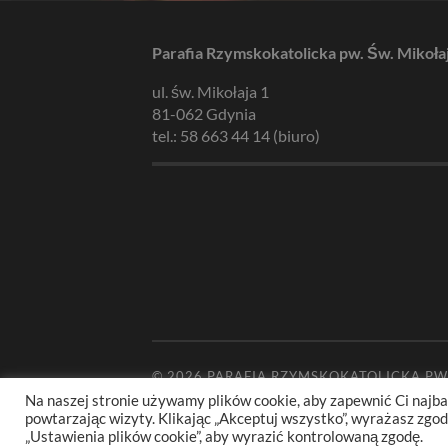
Parafia Rzymskokatolicka pw. Św. Mikoła
ul. św. Mikołaja 1
81-062 Gdynia
tel.: 58 663 44 14 (biuro)
© 2026
PARAFIA RZYMSKOKATOLICKA PW
Na naszej stronie używamy plików cookie, aby zapewnić Ci najba
powtarzając wizyty. Klikając „Akceptuj wszystko”, wyrażasz zg
„Ustawienia plików cookie”, aby wyrazić kontrolowaną zgodę.