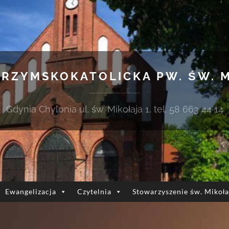
 RZYMSKOKATOLICKA PW. ŚW. 
Gdynia Chylonia ul. św. Mikołaja 1, tel. 58 663 44 14
Ewangelizacja
Czytelnia
Stowarzyszenie św. Mikoła