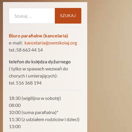
Szukaj:
Biuro parafialne (kancelaria)
e-mail:
kancelaria@swmikolaj.org
tel.:58 663 44 14
telefon do księdza dyżurnego
( tylko w spawach wezwań do
chorych i umierających):
tel. 516 368 194
18:30 (wigilijna w sobotę)
08:00
10:00 (suma parafialna)*
11:30 (z udziałem rodziców i dzieci)
13:00