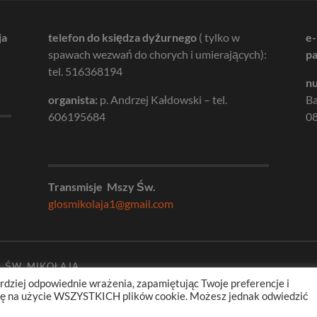
ja
telefon do księdza dyżurnego
( tylko w
e-
spawach wezwań do chorych i umierających):
pa
tel. 516368194
nu
organista:
p. Andrzej Kałdowski – tel.
B
606195684
08
Transmisje Mszy Św.
glosmikolaja1@gmail.com
. ŚW. MIKOŁAJA
rdziej odpowiednie wrażenia, zapamiętując Twoje preferencje i
odę na użycie WSZYSTKICH plików cookie. Możesz jednak odwiedzić