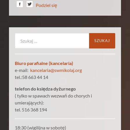
Podziel się
Szukaj:
Biuro parafialne (kancelaria)
e-mail:
kancelaria@swmikolaj.org
tel.:58 663 44 14
telefon do księdza dyżurnego
( tylko w spawach wezwań do chorych i
umierających):
tel. 516 368 194
18:30 (wigilijna w sobotę)