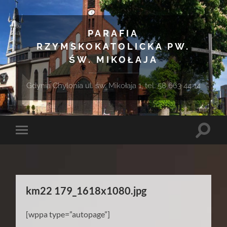
PARAFIA
RZYMSKOKATOLICKA PW.
ŚW. MIKOŁAJA
Gdynia Chylonia ul. św. Mikołaja 1, tel. 58 663 44 14
Toggle
Toggle
search
mobile
field
menu
km22 179_1618x1080.jpg
[wppa type=”autopage”]