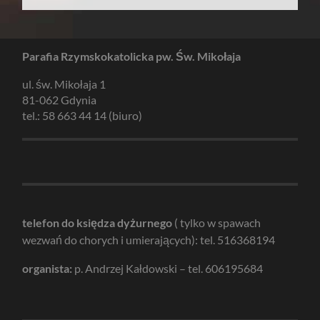
Parafia Rzymskokatolicka pw. Św. Mikołaja
ul. św. Mikołaja 1
81-062 Gdynia
tel.: 58 663 44 14 (biuro)
telefon do księdza dyżurnego
( tylko w spawach
wezwań do chorych i umierających): tel. 516368194
organista:
p. Andrzej Kałdowski – tel. 606195684