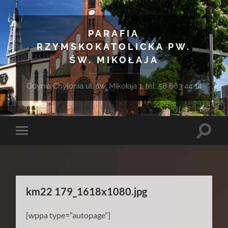
PARAFIA
RZYMSKOKATOLICKA PW.
ŚW. MIKOŁAJA
Gdynia Chylonia ul. św. Mikołaja 1, tel. 58 663 44 14
Toggle
Toggle
search
mobile
field
menu
km22 179_1618x1080.jpg
[wppa type=”autopage”]