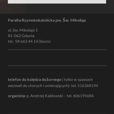
Parafia Rzymskokatolicka pw. Św. Mikołaja
ul. św. Mikołaja 1
81-062 Gdynia
tel.: 58 663 44 14 (biuro)
telefon do księdza dyżurnego
( tylko w spawach
wezwań do chorych i umierających): tel. 516368194
organista:
p. Andrzej Kałdowski – tel. 606195684