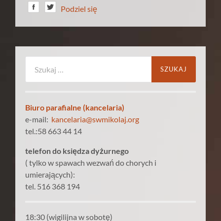
Podziel się
Szukaj:
Biuro parafialne (kancelaria)
e-mail:
kancelaria@swmikolaj.org
tel.:58 663 44 14
telefon do księdza dyżurnego
( tylko w spawach wezwań do chorych i
umierających):
tel. 516 368 194
18:30 (wigilijna w sobotę)