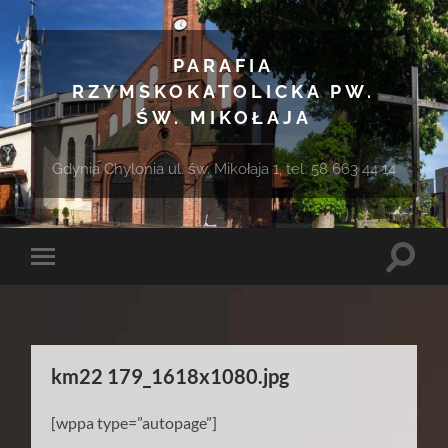
PARAFIA
RZYMSKOKATOLICKA PW.
ŚW. MIKOŁAJA
Gdynia Chylonia ul. św. Mikołaja 1, tel. 58 663 44 14
Toggle
Toggle
search
mobile
field
menu
km22 179_1618x1080.jpg
[wppa type=”autopage”]