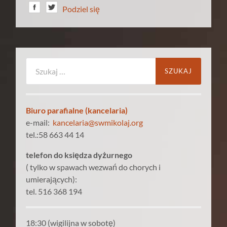
Podziel się
Szukaj:
Biuro parafialne (kancelaria)
e-mail:
kancelaria@swmikolaj.org
tel.:58 663 44 14
telefon do księdza dyżurnego
( tylko w spawach wezwań do chorych i
umierających):
tel. 516 368 194
18:30 (wigilijna w sobotę)