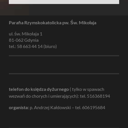
Parafia Rzymskokatolicka pw. Św. Mikołaja
ul. św. Mikołaja 1
81-062 Gdynia
tel.: 58 663 44 14 (biuro)
telefon do księdza dyżurnego
( tylko w spawach
wezwań do chorych i umierających): tel. 516368194
organista:
p. Andrzej Kałdowski – tel. 606195684