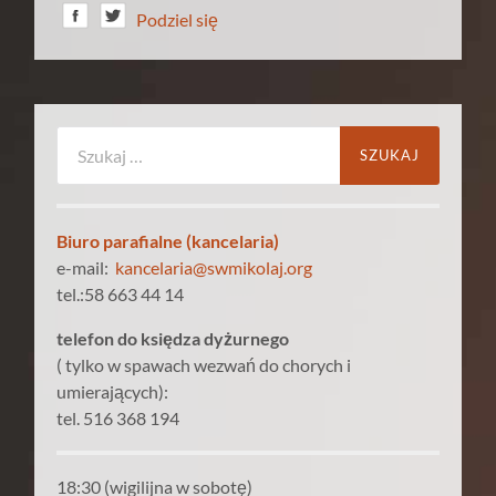
Podziel się
Szukaj:
Biuro parafialne (kancelaria)
e-mail:
kancelaria@swmikolaj.org
tel.:58 663 44 14
telefon do księdza dyżurnego
( tylko w spawach wezwań do chorych i
umierających):
tel. 516 368 194
18:30 (wigilijna w sobotę)