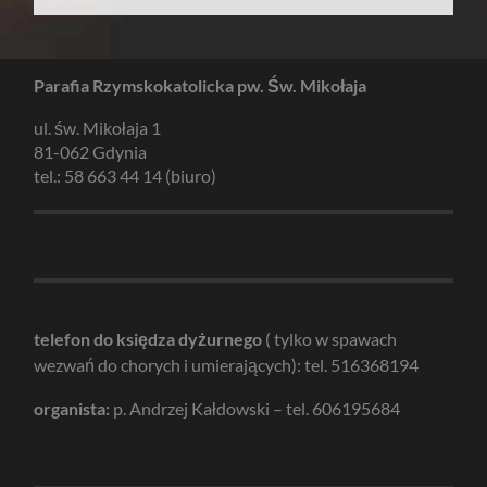
Parafia Rzymskokatolicka pw. Św. Mikołaja
ul. św. Mikołaja 1
81-062 Gdynia
tel.: 58 663 44 14 (biuro)
telefon do księdza dyżurnego
( tylko w spawach
wezwań do chorych i umierających): tel. 516368194
organista:
p. Andrzej Kałdowski – tel. 606195684