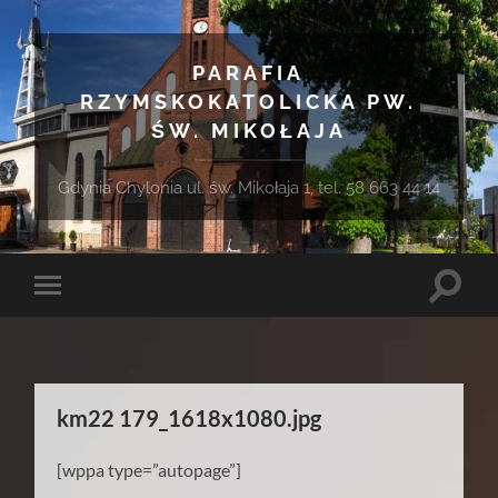
PARAFIA
RZYMSKOKATOLICKA PW.
ŚW. MIKOŁAJA
Gdynia Chylonia ul. św. Mikołaja 1, tel. 58 663 44 14
Toggle
Toggle
search
mobile
field
menu
km22 179_1618x1080.jpg
[wppa type=”autopage”]