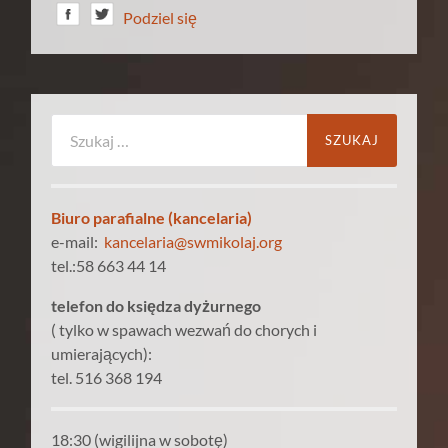
Podziel się
Szukaj:
Biuro parafialne (kancelaria)
e-mail:
kancelaria@swmikolaj.org
tel.:58 663 44 14
telefon do księdza dyżurnego
( tylko w spawach wezwań do chorych i
umierających):
tel. 516 368 194
18:30 (wigilijna w sobotę)