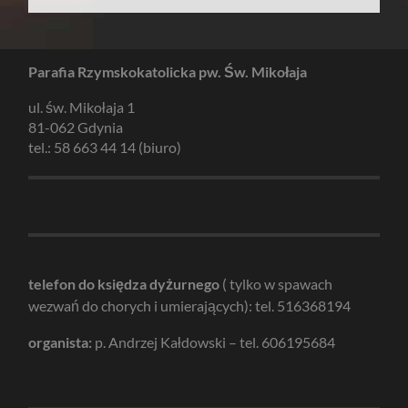
Parafia Rzymskokatolicka pw. Św. Mikołaja
ul. św. Mikołaja 1
81-062 Gdynia
tel.: 58 663 44 14 (biuro)
telefon do księdza dyżurnego
( tylko w spawach
wezwań do chorych i umierających): tel. 516368194
organista:
p. Andrzej Kałdowski – tel. 606195684