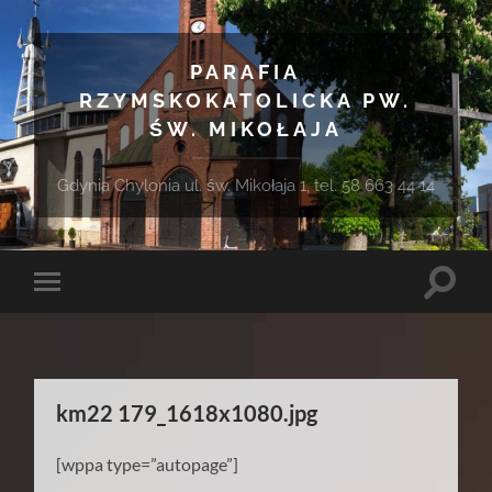
PARAFIA
RZYMSKOKATOLICKA PW.
ŚW. MIKOŁAJA
Gdynia Chylonia ul. św. Mikołaja 1, tel. 58 663 44 14
Toggle
Toggle
search
mobile
field
menu
km22 179_1618x1080.jpg
[wppa type=”autopage”]