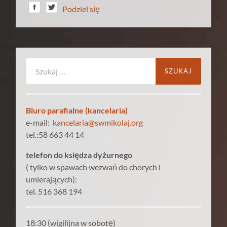
Podziel się
Szukaj:
Biuro parafialne (kancelaria)
e-mail:
kancelaria@swmikolaj.org
tel.:58 663 44 14
telefon do księdza dyżurnego
( tylko w spawach wezwań do chorych i
umierających):
tel. 516 368 194
18:30 (wigilijna w sobotę)