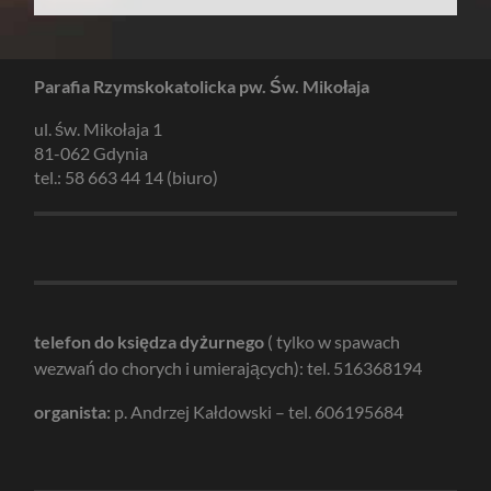
Parafia Rzymskokatolicka pw. Św. Mikołaja
ul. św. Mikołaja 1
81-062 Gdynia
tel.: 58 663 44 14 (biuro)
telefon do księdza dyżurnego
( tylko w spawach
wezwań do chorych i umierających): tel. 516368194
organista:
p. Andrzej Kałdowski – tel. 606195684