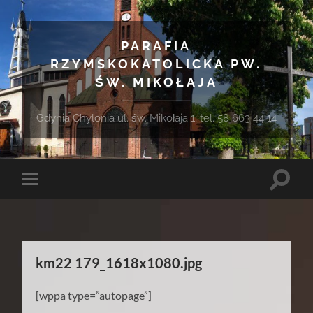
PARAFIA
RZYMSKOKATOLICKA PW.
ŚW. MIKOŁAJA
Gdynia Chylonia ul. św. Mikołaja 1, tel. 58 663 44 14
Toggle
Toggle
search
mobile
field
menu
km22 179_1618x1080.jpg
[wppa type=”autopage”]