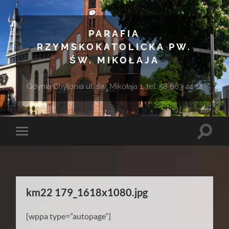
PARAFIA
RZYMSKOKATOLICKA PW.
ŚW. MIKOŁAJA
Gdynia Chylonia ul. św. Mikołaja 1, tel. 58 663 44 14
Toggle
Toggle
search
mobile
field
menu
km22 179_1618x1080.jpg
[wppa type=”autopage”]