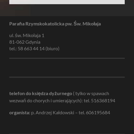
Parafia Rzymskokatolicka pw. Św. Mikołaja
ul. św. Mikołaja 1
81-062 Gdynia
tel.: 58 663 44 14 (biuro)
telefon do księdza dyżurnego
( tylko w spawach
wezwań do chorych i umierających): tel. 516368194
organista:
p. Andrzej Kałdowski – tel. 606195684