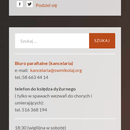
Podziel się
Szukaj:
Biuro parafialne (kancelaria)
e-mail:
kancelaria@swmikolaj.org
tel.:58 663 44 14
telefon do księdza dyżurnego
( tylko w spawach wezwań do chorych i
umierających):
tel. 516 368 194
18:30 (wigilijna w sobotę)