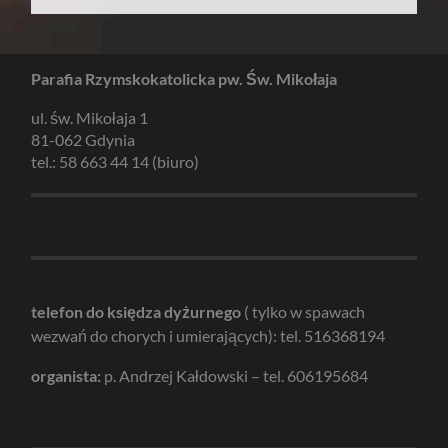
Parafia Rzymskokatolicka pw. Św. Mikołaja
ul. św. Mikołaja 1
81-062 Gdynia
tel.: 58 663 44 14 (biuro)
telefon do księdza dyżurnego
( tylko w spawach
wezwań do chorych i umierających): tel. 516368194
organista:
p. Andrzej Kałdowski – tel. 606195684