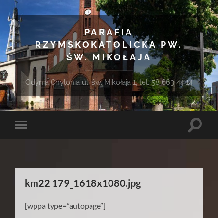
PARAFIA
RZYMSKOKATOLICKA PW.
ŚW. MIKOŁAJA
Gdynia Chylonia ul. św. Mikołaja 1, tel. 58 663 44 14
Toggle
Toggle
search
mobile
field
menu
km22 179_1618x1080.jpg
[wppa type=”autopage”]