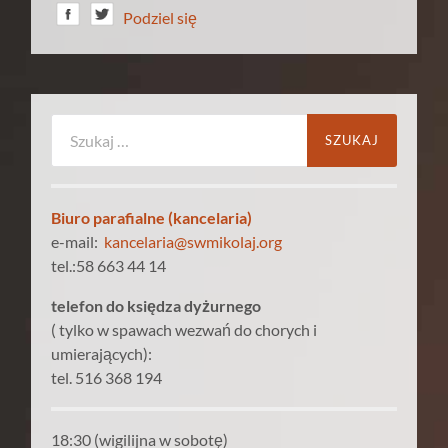
Podziel się
Szukaj:
Biuro parafialne (kancelaria)
e-mail:
kancelaria@swmikolaj.org
tel.:58 663 44 14
telefon do księdza dyżurnego
( tylko w spawach wezwań do chorych i
umierających):
tel. 516 368 194
18:30 (wigilijna w sobotę)