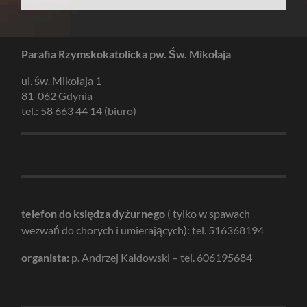
Parafia Rzymskokatolicka pw. Św. Mikołaja
ul. św. Mikołaja 1
81-062 Gdynia
tel.: 58 663 44 14 (biuro)
telefon do księdza dyżurnego
( tylko w spawach
wezwań do chorych i umierających): tel. 516368194
organista:
p. Andrzej Kałdowski – tel. 606195684