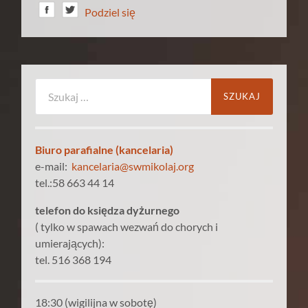
Podziel się
Szukaj:
Biuro parafialne (kancelaria)
e-mail:
kancelaria@swmikolaj.org
tel.:58 663 44 14
telefon do księdza dyżurnego
( tylko w spawach wezwań do chorych i
umierających):
tel. 516 368 194
18:30 (wigilijna w sobotę)