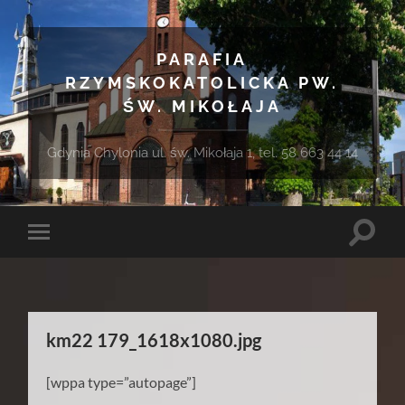
PARAFIA
RZYMSKOKATOLICKA PW.
ŚW. MIKOŁAJA
Gdynia Chylonia ul. św. Mikołaja 1, tel. 58 663 44 14
Toggle
Toggle
search
mobile
field
menu
km22 179_1618x1080.jpg
[wppa type=”autopage”]