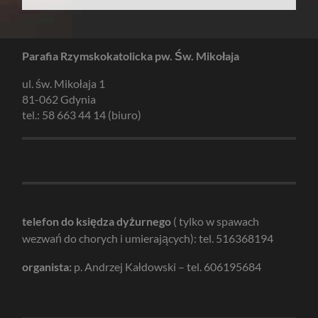
Parafia Rzymskokatolicka pw. Św. Mikołaja
ul. św. Mikołaja 1
81-062 Gdynia
tel.: 58 663 44 14 (biuro)
telefon do księdza dyżurnego
( tylko w spawach
wezwań do chorych i umierających): tel. 516368194
organista:
p. Andrzej Kałdowski – tel. 606195684