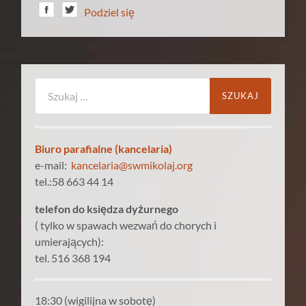
Podziel się
Szukaj:
Biuro parafialne (kancelaria)
e-mail:
kancelaria@swmikolaj.org
tel.:58 663 44 14
telefon do księdza dyżurnego
( tylko w spawach wezwań do chorych i
umierających):
tel. 516 368 194
18:30 (wigilijna w sobotę)