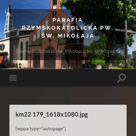
PARAFIA
RZYMSKOKATOLICKA PW.
ŚW. MIKOŁAJA
Gdynia Chylonia ul. św. Mikołaja 1, tel. 58 663 44 14
Toggle
Toggle
search
mobile
field
menu
km22 179_1618x1080.jpg
[wppa type=”autopage”]