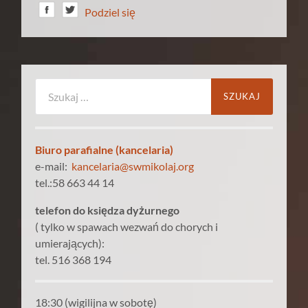
Podziel się
Szukaj:
Biuro parafialne (kancelaria)
e-mail:
kancelaria@swmikolaj.org
tel.:58 663 44 14
telefon do księdza dyżurnego
( tylko w spawach wezwań do chorych i
umierających):
tel. 516 368 194
18:30 (wigilijna w sobotę)