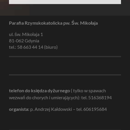
Parafia Rzymskokatolicka pw. Św. Mikołaja
ul. św. Mikołaja 1
81-062 Gdynia
tel.: 58 663 44 14 (biuro)
telefon do księdza dyżurnego
( tylko w spawach
wezwań do chorych i umierających): tel. 516368194
organista:
p. Andrzej Kałdowski – tel. 606195684