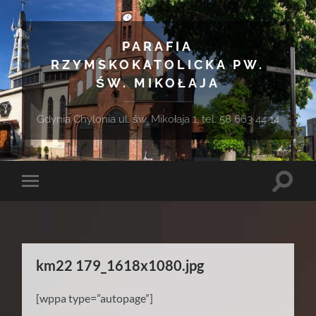
PARAFIA
RZYMSKOKATOLICKA PW.
ŚW. MIKOŁAJA
Gdynia Chylonia ul. św. Mikołaja 1, tel. 58 663 44 14
Toggle
Toggle
search
mobile
field
menu
km22 179_1618x1080.jpg
[wppa type=”autopage”]