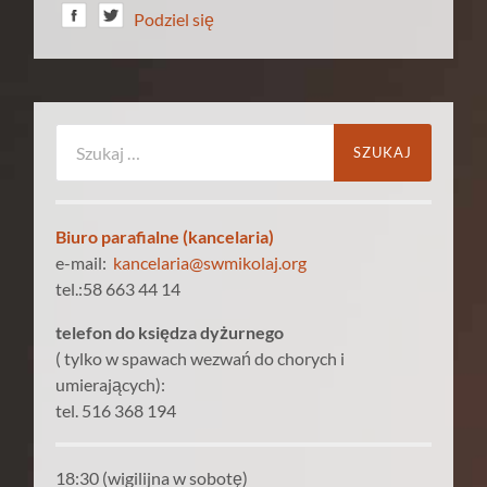
Podziel się
Szukaj:
Biuro parafialne (kancelaria)
e-mail:
kancelaria@swmikolaj.org
tel.:58 663 44 14
telefon do księdza dyżurnego
( tylko w spawach wezwań do chorych i
umierających):
tel. 516 368 194
18:30 (wigilijna w sobotę)