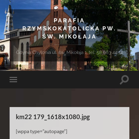
PARAFIA
RZYMSKOKATOLICKA PW.
ŚW. MIKOŁAJA
Gdynia Chylonia ul. św. Mikołaja 1, tel. 58 663 44 14
Toggle
Toggle
search
mobile
field
menu
km22 179_1618x1080.jpg
[wppa type=”autopage”]