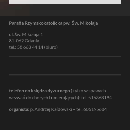
Parafia Rzymskokatolicka pw. Św. Mikołaja
ul. św. Mikołaja 1
81-062 Gdynia
tel.: 58 663 44 14 (biuro)
telefon do księdza dyżurnego
( tylko w spawach
wezwań do chorych i umierających): tel. 516368194
organista:
p. Andrzej Kałdowski – tel. 606195684