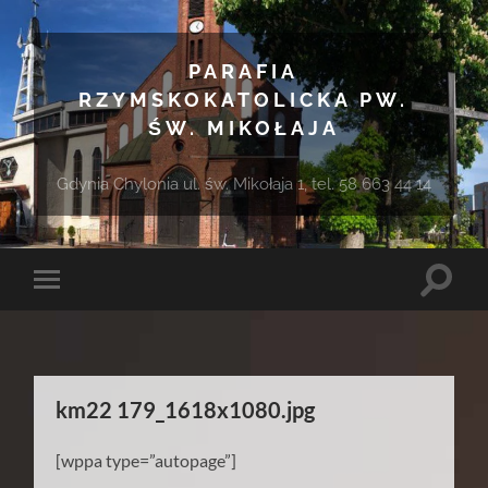
PARAFIA
RZYMSKOKATOLICKA PW.
ŚW. MIKOŁAJA
Gdynia Chylonia ul. św. Mikołaja 1, tel. 58 663 44 14
Toggle
Toggle
search
mobile
field
menu
km22 179_1618x1080.jpg
[wppa type=”autopage”]