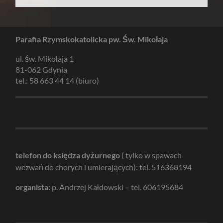
Parafia Rzymskokatolicka pw. Św. Mikołaja
ul. św. Mikołaja 1
81-062 Gdynia
tel.: 58 663 44 14 (biuro)
telefon do księdza dyżurnego
( tylko w spawach
wezwań do chorych i umierających): tel. 516368194
organista:
p. Andrzej Kałdowski – tel. 606195684