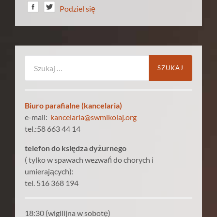
Podziel się
Szukaj:
Biuro parafialne (kancelaria)
e-mail:
kancelaria@swmikolaj.org
tel.:58 663 44 14
telefon do księdza dyżurnego
( tylko w spawach wezwań do chorych i
umierających):
tel. 516 368 194
18:30 (wigilijna w sobotę)