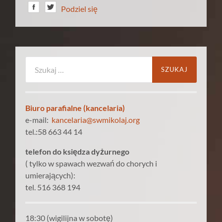
Podziel się
Szukaj:
Biuro parafialne (kancelaria)
e-mail:
kancelaria@swmikolaj.org
tel.:58 663 44 14
telefon do księdza dyżurnego
( tylko w spawach wezwań do chorych i
umierających):
tel. 516 368 194
18:30 (wigilijna w sobotę)