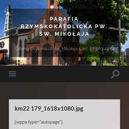
PARAFIA
RZYMSKOKATOLICKA PW.
ŚW. MIKOŁAJA
Gdynia Chylonia ul. św. Mikołaja 1, tel. 58 663 44 14
Toggle
Toggle
search
mobile
field
menu
km22 179_1618x1080.jpg
[wppa type=”autopage”]