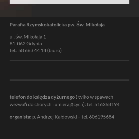
Parafia Rzymskokatolicka pw. Św. Mikołaja
ul. św. Mikołaja 1
81-062 Gdynia
tel.: 58 663 44 14 (biuro)
telefon do księdza dyżurnego
( tylko w spawach
wezwań do chorych i umierających): tel. 516368194
organista:
p. Andrzej Kałdowski – tel. 606195684