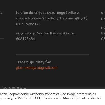
ja
telefon do księdza dyżurnego
( tylko w
e-
spawach wezwań do chorych i umierających):
pa
tel. 516368194
nu
organista:
p. Andrzej Kałdowski – tel.
B
606195684
08
Transmisje Mszy Św.
glosmikolaja1@gmail.com
. ŚW. MIKOŁAJA
rdziej odpowiednie wrażenia, zapamiętując Twoje preferencje i
odę na użycie WSZYSTKICH plików cookie. Możesz jednak odwiedzić