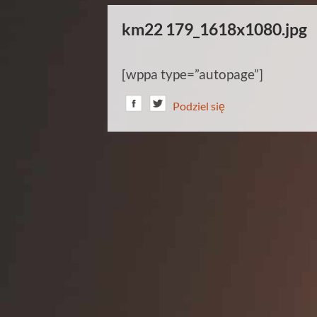
km22 179_1618x1080.jpg
[wppa type=”autopage”]
Podziel się