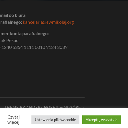
mail do biura
rafialnego:
kancelaria@swmikolaj.org
mer konta parafialnego:
ank Pekao
 1240 5354 1111 0010 9124 3039
THEME BY
ANDERS NOREN
—
W GÓRĘ ↑
Czytaj
Ustawienia plików cookie
Akceptuj wszystkie
więcej