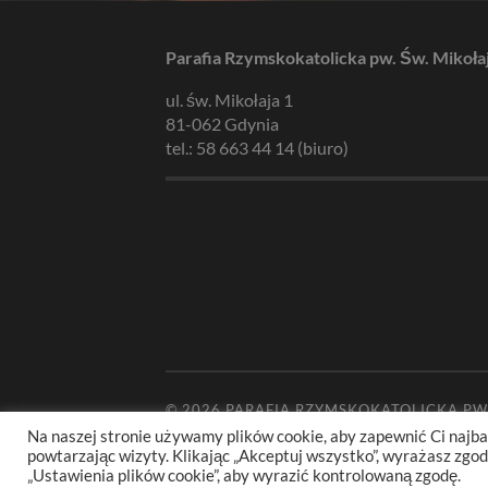
Parafia Rzymskokatolicka pw. Św. Mikoła
ul. św. Mikołaja 1
81-062 Gdynia
tel.: 58 663 44 14 (biuro)
© 2026
PARAFIA RZYMSKOKATOLICKA PW
Na naszej stronie używamy plików cookie, aby zapewnić Ci najba
powtarzając wizyty. Klikając „Akceptuj wszystko”, wyrażasz zg
„Ustawienia plików cookie”, aby wyrazić kontrolowaną zgodę.