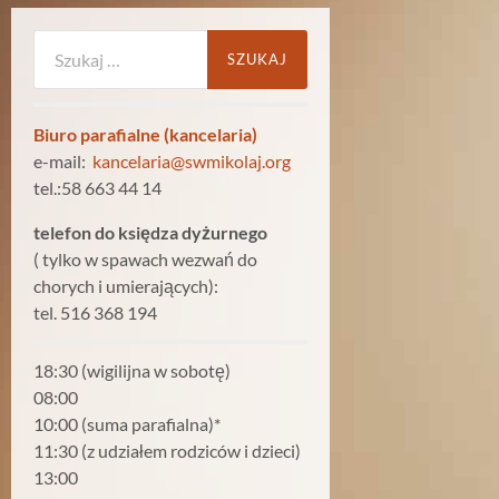
Szukaj:
Biuro parafialne (kancelaria)
e-mail:
kancelaria@swmikolaj.org
tel.:58 663 44 14
telefon do księdza dyżurnego
( tylko w spawach wezwań do
chorych i umierających):
tel. 516 368 194
18:30 (wigilijna w sobotę)
08:00
10:00 (suma parafialna)*
11:30 (z udziałem rodziców i dzieci)
13:00