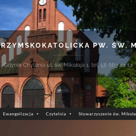
 RZYMSKOKATOLICKA PW. ŚW. 
Gdynia Chylonia ul. św. Mikołaja 1, tel. 58 663 44 14
Ewangelizacja
Czytelnia
Stowarzyszenie św. Mikoła