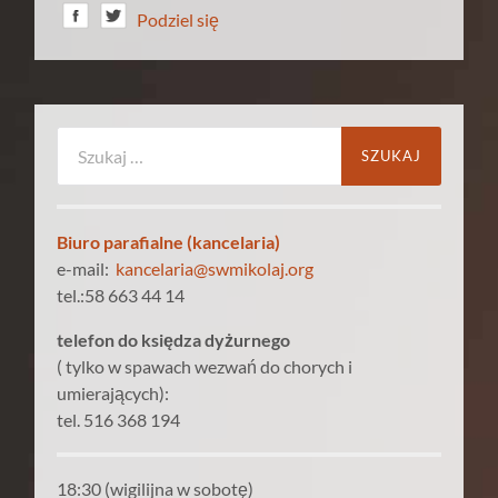
Podziel się
Szukaj:
Biuro parafialne (kancelaria)
e-mail:
kancelaria@swmikolaj.org
tel.:58 663 44 14
telefon do księdza dyżurnego
( tylko w spawach wezwań do chorych i
umierających):
tel. 516 368 194
18:30 (wigilijna w sobotę)