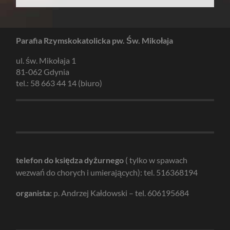
Parafia Rzymskokatolicka pw. Św. Mikołaja
ul. św. Mikołaja 1
81-062 Gdynia
tel.: 58 663 44 14 (biuro)
telefon do księdza dyżurnego
( tylko w spawach
wezwań do chorych i umierających): tel. 516368194
organista:
p. Andrzej Kałdowski – tel. 606195684