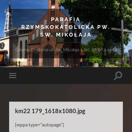
PARAFIA
RZYMSKOKATOLICKA PW.
ŚW. MIKOŁAJA
Gdynia Chylonia ul. św. Mikołaja 1, tel. 58 663 44 14
Toggle
Toggle
search
mobile
field
menu
km22 179_1618x1080.jpg
[wppa type=”autopage”]