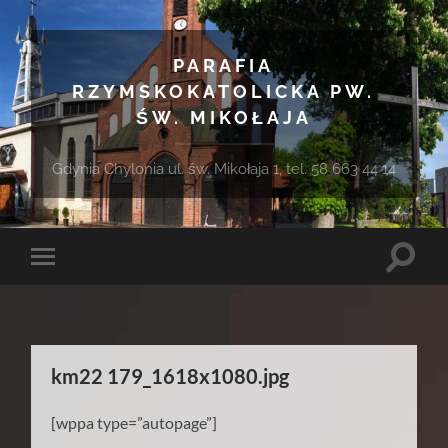
PARAFIA
RZYMSKOKATOLICKA PW.
ŚW. MIKOŁAJA
Gdynia Chylonia ul. św. Mikołaja 1, tel. 58 663 44 14
Toggle
Toggle
search
mobile
field
menu
km22 179_1618x1080.jpg
[wppa type=”autopage”]