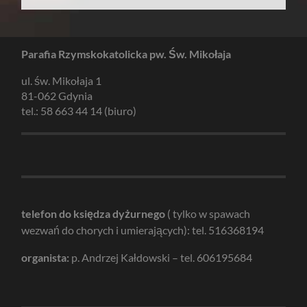
Parafia Rzymskokatolicka pw. Św. Mikołaja
ul. św. Mikołaja 1
81-062 Gdynia
tel.: 58 663 44 14 (biuro)
telefon do księdza dyżurnego
( tylko w spawach
wezwań do chorych i umierających): tel. 516368194
organista:
p. Andrzej Kałdowski – tel. 606195684