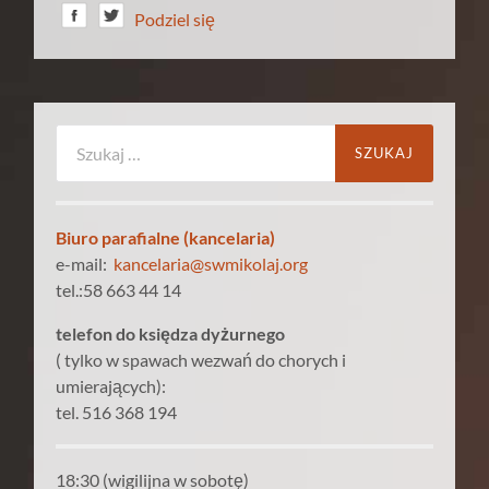
Podziel się
Szukaj:
Biuro parafialne (kancelaria)
e-mail:
kancelaria@swmikolaj.org
tel.:58 663 44 14
telefon do księdza dyżurnego
( tylko w spawach wezwań do chorych i
umierających):
tel. 516 368 194
18:30 (wigilijna w sobotę)