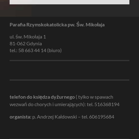
Parafia Rzymskokatolicka pw. Św. Mikołaja
ul. św. Mikołaja 1
81-062 Gdynia
tel.: 58 663 44 14 (biuro)
telefon do księdza dyżurnego
( tylko w spawach
wezwań do chorych i umierających): tel. 516368194
organista:
p. Andrzej Kałdowski – tel. 606195684