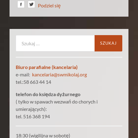
Podziel się
Szukaj:
Biuro parafialne (kancelaria)
e-mail:
kancelaria@swmikolaj.org
tel.:58 663 44 14
telefon do księdza dyżurnego
( tylko w spawach wezwań do chorych i
umierających):
tel. 516 368 194
18:30 (wigilijna w sobotę)