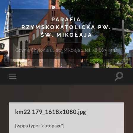
PARAFIA
RZYMSKOKATOLICKA PW.
ŚW. MIKOŁAJA
Gdynia Chylonia ul. św. Mikołaja 1, tel. 58 663 44 14
Toggle
Toggle
search
mobile
field
menu
km22 179_1618x1080.jpg
[wppa type=”autopage”]