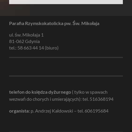
Parafia Rzymskokatolicka pw. Św. Mikołaja
ul. św. Mikołaja 1
81-062 Gdynia
tel.: 58 663 44 14 (biuro)
telefon do księdza dyżurnego
( tylko w spawach
wezwań do chorych i umierających): tel. 516368194
organista:
p. Andrzej Kałdowski – tel. 606195684