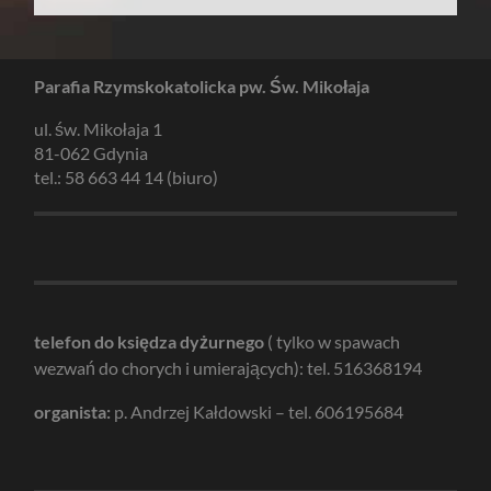
Parafia Rzymskokatolicka pw. Św. Mikołaja
ul. św. Mikołaja 1
81-062 Gdynia
tel.: 58 663 44 14 (biuro)
telefon do księdza dyżurnego
( tylko w spawach
wezwań do chorych i umierających): tel. 516368194
organista:
p. Andrzej Kałdowski – tel. 606195684