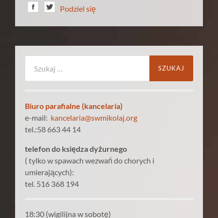
Podziel się
Szukaj:
Biuro parafialne (kancelaria)
e-mail:
kancelaria@swmikolaj.org
tel.:58 663 44 14
telefon do księdza dyżurnego
( tylko w spawach wezwań do chorych i
umierających):
tel. 516 368 194
18:30 (wigilijna w sobotę)