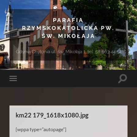
PARAFIA
RZYMSKOKATOLICKA PW.
ŚW. MIKOŁAJA
Gdynia Chylonia ul. św. Mikołaja 1, tel. 58 663 44 14
Toggle
Toggle
search
mobile
field
menu
km22 179_1618x1080.jpg
[wppa type=”autopage”]