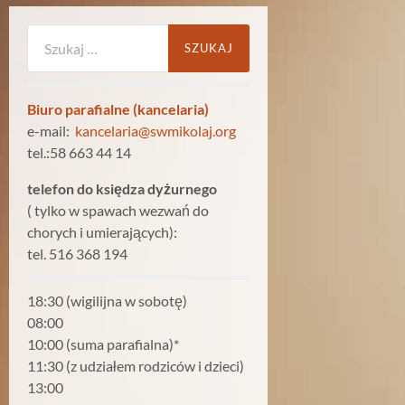
Szukaj:
Biuro parafialne (kancelaria)
e-mail:
kancelaria@swmikolaj.org
tel.:58 663 44 14
telefon do księdza dyżurnego
( tylko w spawach wezwań do
chorych i umierających):
tel. 516 368 194
18:30 (wigilijna w sobotę)
08:00
10:00 (suma parafialna)*
11:30 (z udziałem rodziców i dzieci)
13:00