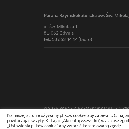
Parafia Rzymskokatolicka pw. Św. Mikoła
ul. św. Mikołaja 1
81-062 Gdynia
tel.: 58 663 44 14 (biuro)
© 2026
PARAFIA RZYMSKOKATOLICKA PW
Na naszej stronie używamy plików cookie, aby zapewnić Ci najba
powtarzając wizyty. Klikając „Akceptuj wszystko”, wyrażasz zg
„Ustawienia plików cookie”, aby wyrazić kontrolowaną zgodę.