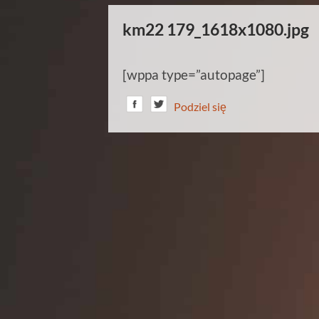
km22 179_1618x1080.jpg
[wppa type=”autopage”]
Podziel się