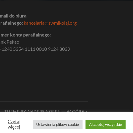
mail do biura
rafialnego:
kancelaria@swmikolaj.org
mer konta parafialnego:
ank Pekao
 1240 5354 1111 0010 9124 3039
THEME BY
ANDERS NOREN
—
W GÓRĘ ↑
Czytaj
Ustawienia plików cookie
Akceptuj wszystkie
więcej