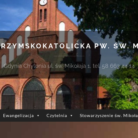
 RZYMSKOKATOLICKA PW. ŚW. 
Gdynia Chylonia ul. św. Mikołaja 1, tel. 58 663 44 14
Ewangelizacja
Czytelnia
Stowarzyszenie św. Mikoła