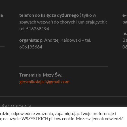
ja
telefon do księdza dyżurnego
( tylko w
e-
spawach wezwań do chorych i umierających):
pa
tel. 516368194
nu
organista:
p. Andrzej Kałdowski – tel.
B
606195684
08
Transmisje Mszy Św.
glosmikolaja1@gmail.com
. ŚW. MIKOŁAJA
rdziej odpowiednie wrażenia, zapamiętując Twoje preferencje i
odę na użycie WSZYSTKICH plików cookie. Możesz jednak odwiedzić