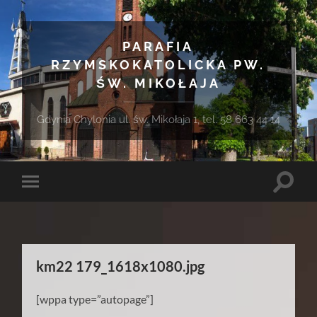
PARAFIA
RZYMSKOKATOLICKA PW.
ŚW. MIKOŁAJA
Gdynia Chylonia ul. św. Mikołaja 1, tel. 58 663 44 14
Toggle
Toggle
search
mobile
field
menu
km22 179_1618x1080.jpg
[wppa type=”autopage”]