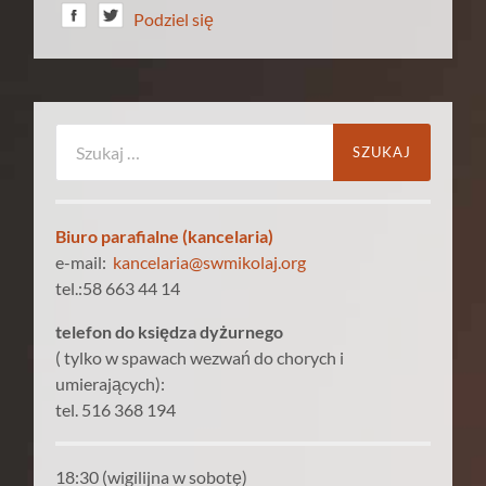
Podziel się
Szukaj:
Biuro parafialne (kancelaria)
e-mail:
kancelaria@swmikolaj.org
tel.:58 663 44 14
telefon do księdza dyżurnego
( tylko w spawach wezwań do chorych i
umierających):
tel. 516 368 194
18:30 (wigilijna w sobotę)