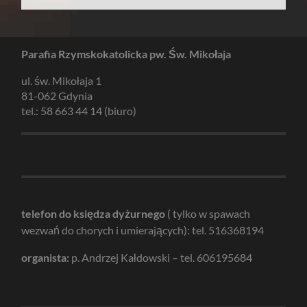
Parafia Rzymskokatolicka pw. Św. Mikołaja
ul. św. Mikołaja 1
81-062 Gdynia
tel.: 58 663 44 14 (biuro)
telefon do księdza dyżurnego
( tylko w spawach
wezwań do chorych i umierających): tel. 516368194
organista:
p. Andrzej Kałdowski – tel. 606195684