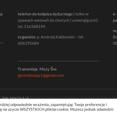
ja
telefon do księdza dyżurnego
( tylko w
e-
spawach wezwań do chorych i umierających):
pa
tel. 516368194
nu
organista:
p. Andrzej Kałdowski – tel.
B
606195684
08
Transmisje Mszy Św.
glosmikolaja1@gmail.com
. ŚW. MIKOŁAJA
rdziej odpowiednie wrażenia, zapamiętując Twoje preferencje i
odę na użycie WSZYSTKICH plików cookie. Możesz jednak odwiedzić