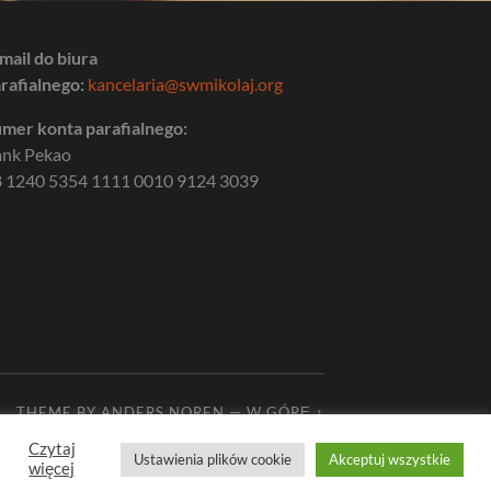
mail do biura
rafialnego:
kancelaria@swmikolaj.org
mer konta parafialnego:
ank Pekao
 1240 5354 1111 0010 9124 3039
THEME BY
ANDERS NOREN
—
W GÓRĘ ↑
Czytaj
Ustawienia plików cookie
Akceptuj wszystkie
więcej