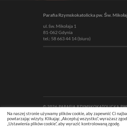
Parafia Rzymskokatolicka pw. Św. Mikoła
ul. św. Mikołaja 1
81-062 Gdynia
tel.: 58 663 44 14 (biuro)
© 2026
PARAFIA RZYMSKOKATOLICKA PW
Na naszej stronie używamy plików cookie, aby zapewnić Ci najba
powtarzając wizyty. Klikając „Akceptuj wszystko”, wyrażasz zg
„Ustawienia plików cookie”, aby wyrazić kontrolowaną zgodę.