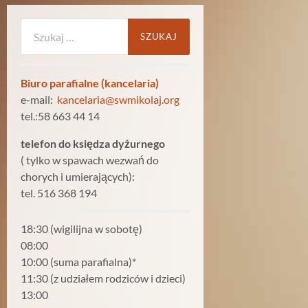
Szukaj:
Biuro parafialne (kancelaria)
e-mail:
kancelaria@swmikolaj.org
tel.:58 663 44 14
telefon do księdza dyżurnego
( tylko w spawach wezwań do
chorych i umierających):
tel. 516 368 194
18:30 (wigilijna w sobotę)
08:00
10:00 (suma parafialna)*
11:30 (z udziałem rodziców i dzieci)
13:00