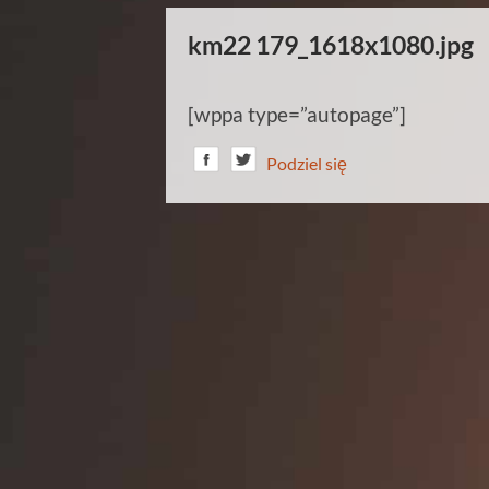
km22 179_1618x1080.jpg
[wppa type=”autopage”]
Podziel się