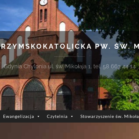
 RZYMSKOKATOLICKA PW. ŚW. 
Gdynia Chylonia ul. św. Mikołaja 1, tel. 58 663 44 14
Ewangelizacja
Czytelnia
Stowarzyszenie św. Mikoła