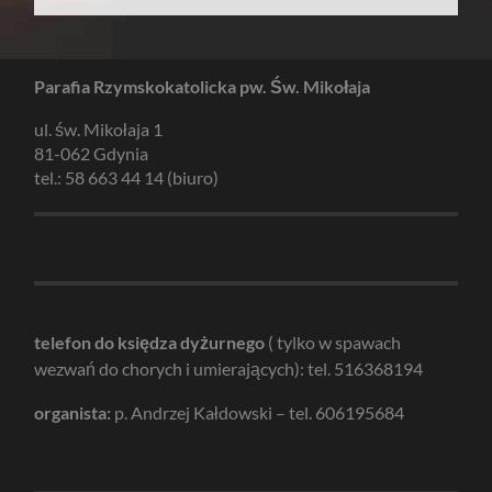
Parafia Rzymskokatolicka pw. Św. Mikołaja
ul. św. Mikołaja 1
81-062 Gdynia
tel.: 58 663 44 14 (biuro)
telefon do księdza dyżurnego
( tylko w spawach
wezwań do chorych i umierających): tel. 516368194
organista:
p. Andrzej Kałdowski – tel. 606195684