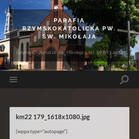
PARAFIA
RZYMSKOKATOLICKA PW.
ŚW. MIKOŁAJA
Gdynia Chylonia ul. św. Mikołaja 1, tel. 58 663 44 14
Toggle
Toggle
search
mobile
field
menu
km22 179_1618x1080.jpg
[wppa type=”autopage”]