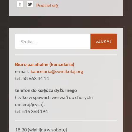
Podziel się
Szukaj:
Biuro parafialne (kancelaria)
e-mail:
kancelaria@swmikolaj.org
tel.:58 663 44 14
telefon do księdza dyżurnego
( tylko w spawach wezwań do chorych i
umierających):
tel. 516 368 194
18:30 (wigilijna w sobotę)