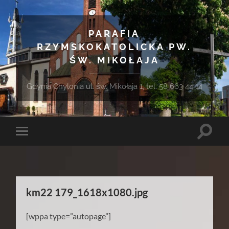
PARAFIA
RZYMSKOKATOLICKA PW.
ŚW. MIKOŁAJA
Gdynia Chylonia ul. św. Mikołaja 1, tel. 58 663 44 14
Toggle
Toggle
search
mobile
field
menu
km22 179_1618x1080.jpg
[wppa type=”autopage”]