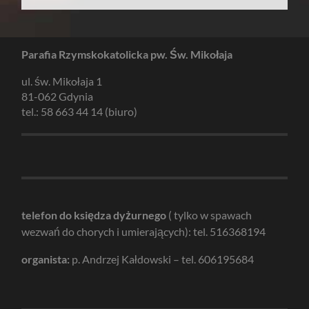
Parafia Rzymskokatolicka pw. Św. Mikołaja
ul. św. Mikołaja 1
81-062 Gdynia
tel.: 58 663 44 14 (biuro)
telefon do księdza dyżurnego
( tylko w spawach
wezwań do chorych i umierających): tel. 516368194
organista:
p. Andrzej Kałdowski – tel. 606195684