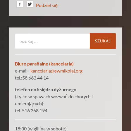
Podziel się
Szukaj:
Biuro parafialne (kancelaria)
e-mail:
kancelaria@swmikolaj.org
tel.:58 663 44 14
telefon do księdza dyżurnego
( tylko w spawach wezwań do chorych i
umierających):
tel. 516 368 194
18:30 (wigilijna w sobotę)