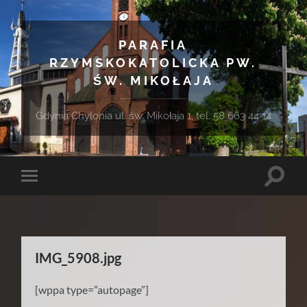
PARAFIA
RZYMSKOKATOLICKA PW.
ŚW. MIKOŁAJA
Gdynia Chylonia ul. św. Mikołaja 1, tel. 58 663 44 14
Toggle
Toggle
search
mobile
field
menu
IMG_5908.jpg
[wppa type=”autopage”]