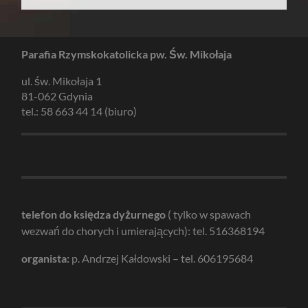
Parafia Rzymskokatolicka pw. Św. Mikołaja
ul. św. Mikołaja 1
81-062 Gdynia
tel.: 58 663 44 14 (biuro)
telefon do księdza dyżurnego
( tylko w spawach
wezwań do chorych i umierających): tel. 516368194
organista:
p. Andrzej Kałdowski – tel. 606195684