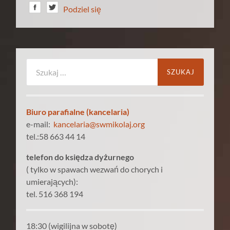
Podziel się
Szukaj:
Biuro parafialne (kancelaria)
e-mail:
kancelaria@swmikolaj.org
tel.:58 663 44 14
telefon do księdza dyżurnego
( tylko w spawach wezwań do chorych i
umierających):
tel. 516 368 194
18:30 (wigilijna w sobotę)