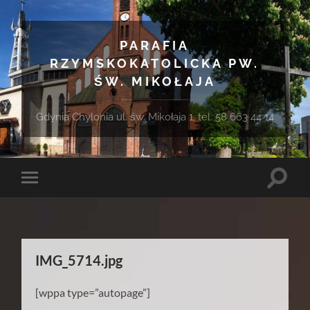
PARAFIA
RZYMSKOKATOLICKA PW.
ŚW. MIKOŁAJA
Gdynia Chylonia ul. św. Mikołaja 1, tel. 58 663 44 14
Toggle
Toggle
search
mobile
field
menu
IMG_5714.jpg
[wppa type=”autopage”]