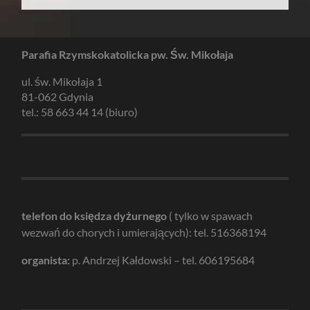
Parafia Rzymskokatolicka pw. Św. Mikołaja
ul. św. Mikołaja 1
81-062 Gdynia
tel.: 58 663 44 14 (biuro)
telefon do księdza dyżurnego
( tylko w spawach
wezwań do chorych i umierających): tel. 516368194
organista:
p. Andrzej Kałdowski – tel. 606195684