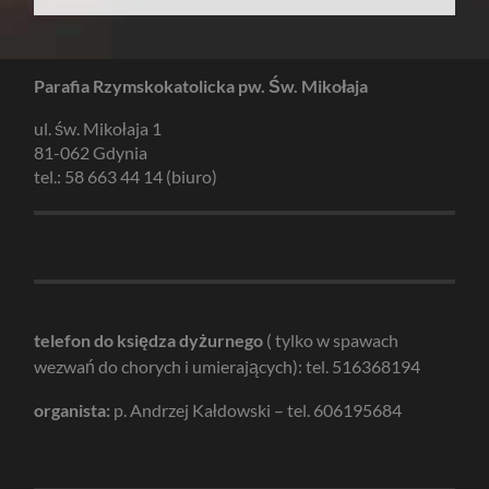
Parafia Rzymskokatolicka pw. Św. Mikołaja
ul. św. Mikołaja 1
81-062 Gdynia
tel.: 58 663 44 14 (biuro)
telefon do księdza dyżurnego
( tylko w spawach
wezwań do chorych i umierających): tel. 516368194
organista:
p. Andrzej Kałdowski – tel. 606195684