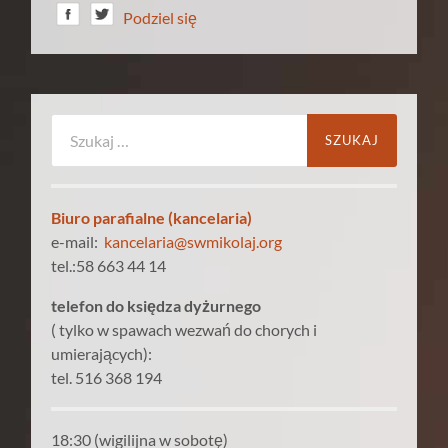
Podziel się
Szukaj:
Biuro parafialne (kancelaria)
e-mail:
kancelaria@swmikolaj.org
tel.:58 663 44 14
telefon do księdza dyżurnego
( tylko w spawach wezwań do chorych i
umierających):
tel. 516 368 194
18:30 (wigilijna w sobotę)