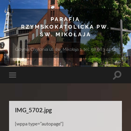
PARAFIA
RZYMSKOKATOLICKA PW.
ŚW. MIKOŁAJA
Gdynia Chylonia ul. św. Mikołaja 1, tel. 58 663 44 14
Toggle
Toggle
search
mobile
field
menu
IMG_5702.jpg
[wppa type=”autopage”]